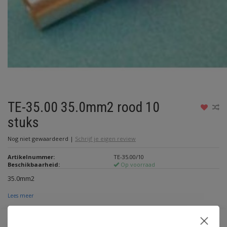
TE-35.00 35.0mm2 rood 10
stuks
Nog niet gewaardeerd
|
Schrijf je eigen review
Artikelnummer:
TE-35.00/10
Beschikbaarheid:
Op voorraad
35.0mm2
Lees meer