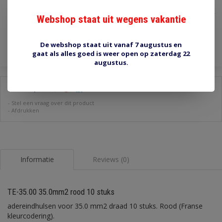
€2,30
Incl. btw
Webshop staat uit wegens vakantie
Toevoegen aan winkelwagen
De webshop staat uit vanaf 7 augustus en
gaat als alles goed is weer open op zaterdag 22
augustus.
Delen:
-
Stel een vraag over dit product
-
Afdrukken
Informatie
Reviews (0)
TE-35.00 35.0mm2 rood 10 stuks
adereindhulsen voor 35.0 mm2 draad 10 stuks. Rood (Franse
kleurcodering).