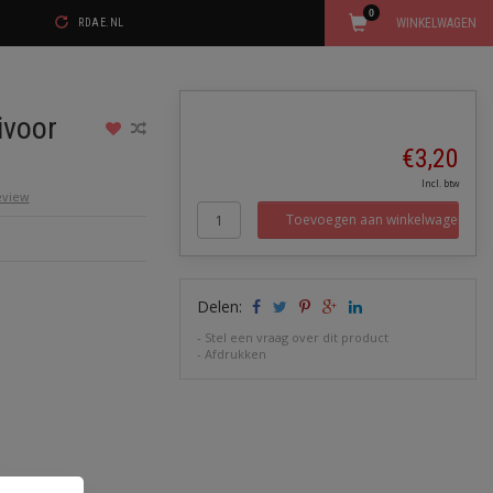
0
WINKELWAGEN
RDAE.NL
voor
€3,20
Incl. btw
review
Toevoegen aan winkelwagen
Delen:
-
Stel een vraag over dit product
-
Afdrukken