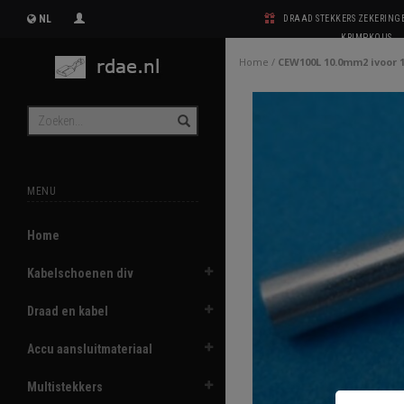
NL
DRAAD STEKKERS ZEKERIN
KRIMPKOUS
Home
/
CEW100L 10.0mm2 ivoor 1
MENU
Home
Kabelschoenen div
Draad en kabel
Accu aansluitmateriaal
Multistekkers