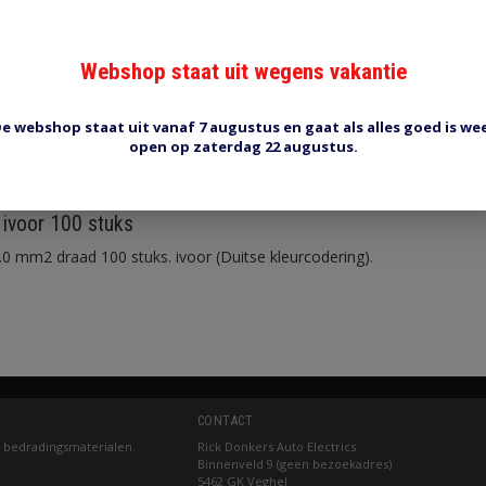
Webshop staat uit wegens vakantie
e webshop staat uit vanaf 7 augustus en gaat als alles goed is we
open op zaterdag 22 augustus.
Reviews (0)
Tags (0)
voor 100 stuks
0 mm2 draad 100 stuks. ivoor (Duitse kleurcodering).
CONTACT
 bedradingsmaterialen.
Rick Donkers Auto Electrics
Binnenveld 9 (geen bezoekadres)
5462 GK Veghel