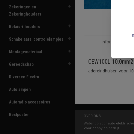
Zekeringen en
Zekeringhouders
Relais + houders
D
Schakelaars, controlelampjes
Informatie
Montagemateriaal
CEW100L 10.0mm2 i
Gereedschap
adereindhulsen voor 10.
Diversen Electro
Autolampen
Autoradio accessoires
Restposten
OVER ONS
Webshop voor auto elektrische
Voor hobby en bedrijf.