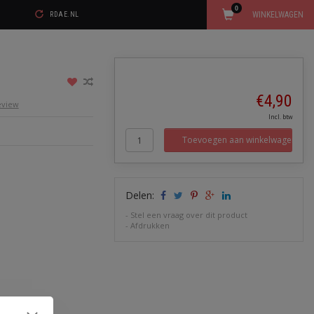
0
WINKELWAGEN
RDAE.NL
€4,90
review
Incl. btw
Toevoegen aan winkelwagen
Delen:
-
Stel een vraag over dit product
-
Afdrukken