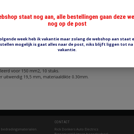
bshop staat nog aan, alle bestellingen gaan deze w
nog op de post
olgende week heb ik vakantie maar zolang de webshop aan staat 
Reviews (0)
Tags (0)
stellen mogelijk is gaat alles naar de post, niks blijft liggen tot na
vakantie.
t
leerd voor 150 mm2, 10 stuks.
r uitwendig 19,5 mm, materiaaldikte 0.30mm.
CONTACT
 bedradingsmaterialen.
Rick Donkers Auto Electrics
Binnenveld 9 (geen bezoekadres)