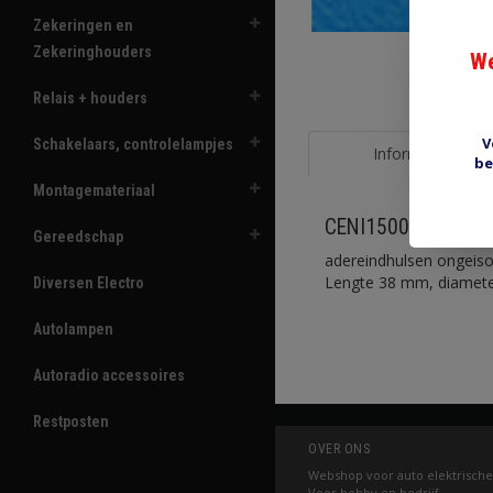
Zekeringen en
Zekeringhouders
We
Relais + houders
V
Schakelaars, controlelampjes
Informatie
be
Montagemateriaal
CENI1500-38Z 10 s
Gereedschap
adereindhulsen ongeiso
Lengte 38 mm, diamete
Diversen Electro
Autolampen
Autoradio accessoires
Restposten
OVER ONS
Webshop voor auto elektrische
Voor hobby en bedrijf.