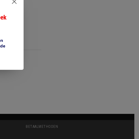
eek
en
 de
BETAALMETHODEN