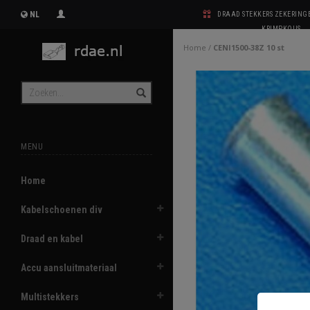
NL
DRAAD STEKKERS ZEKERIN
KRIMPKOUS
Home
/
CENI1500-38Z 10 st
MENU
Home
Kabelschoenen div
Draad en kabel
Accu aansluitmateriaal
Multistekkers