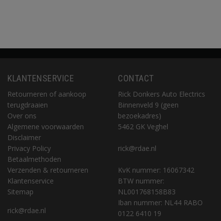
KLANTENSERVICE
CONTACT
Retourneren of aankoop
Rick Donkers Auto Electrics
terugdraaien
Binnenveld 9 (geen
Over ons
bezoekadres)
Algemene voorwaarden
5462 GK Veghel
Disclaimer
Privacy Policy
rick@rdae.nl
Betaalmethoden
Verzenden & retourneren
KvK nummer: 16067342
Klantenservice
BTW nummer:
Sitemap
NL001768158B83
Iban nummer: NL44 RABO
rick@rdae.nl
0122 6410 19