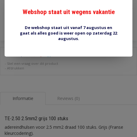
€2,60
Incl. btw
Webshop staat uit wegens vakantie
Toevoegen aan winkelwagen
De webshop staat uit vanaf 7 augustus en
gaat als alles goed is weer open op zaterdag 22
augustus.
Delen:
-
Stel een vraag over dit product
-
Afdrukken
Informatie
Reviews (0)
TE-2.50 2.5mm2 grijs 100 stuks
adereindhulsen voor 2.5 mm2 draad 100 stuks. Grijs (Franse
kleurcodering).