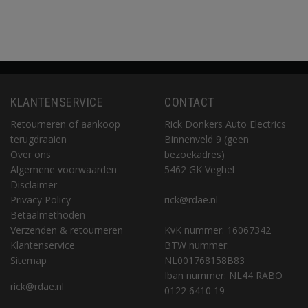
KLANTENSERVICE
CONTACT
Retourneren of aankoop
Rick Donkers Auto Electrics
terugdraaien
Binnenveld 9 (geen
Over ons
bezoekadres)
Algemene voorwaarden
5462 GK Veghel
Disclaimer
Privacy Policy
rick@rdae.nl
Betaalmethoden
Verzenden & retourneren
KvK nummer: 16067342
Klantenservice
BTW nummer:
Sitemap
NL001768158B83
Iban nummer: NL44 RABO
rick@rdae.nl
0122 6410 19