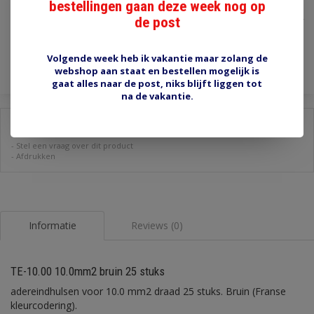
€2,20
bestellingen gaan deze week nog op
de post
Incl. btw
Toevoegen aan winkelwagen
Volgende week heb ik vakantie maar zolang de
webshop aan staat en bestellen mogelijk is
gaat alles naar de post, niks blijft liggen tot
na de vakantie.
Delen:
-
Stel een vraag over dit product
-
Afdrukken
Informatie
Reviews (0)
TE-10.00 10.0mm2 bruin 25 stuks
adereindhulsen voor 10.0 mm2 draad 25 stuks. Bruin (Franse
kleurcodering).