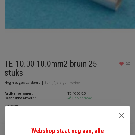
TE-10.00 10.0mm2 bruin 25
stuks
Nog niet gewaardeerd
|
Schrijf je eigen review
Artikelnummer:
TE-10.00/25
Beschikbaarheid:
Op voorraad
10.0mm2
Lees meer
Webshop staat nog aan, alle