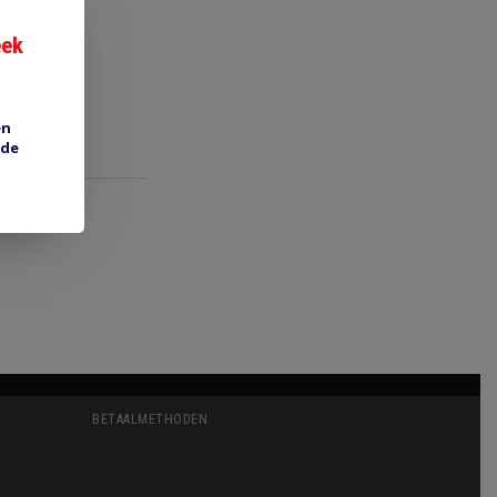
eek
en
 de
BETAALMETHODEN