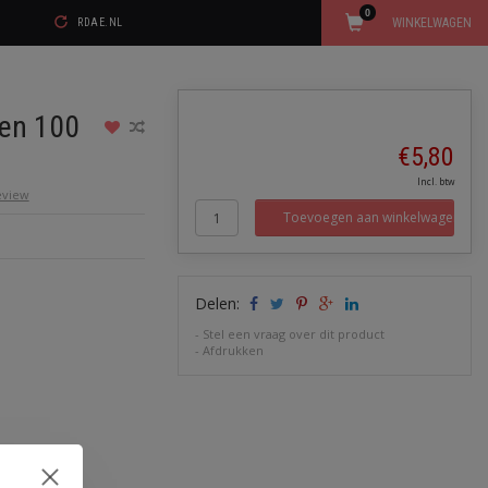
0
WINKELWAGEN
RDAE.NL
en 100
€5,80
Incl. btw
review
Toevoegen aan winkelwagen
Delen:
-
Stel een vraag over dit product
-
Afdrukken