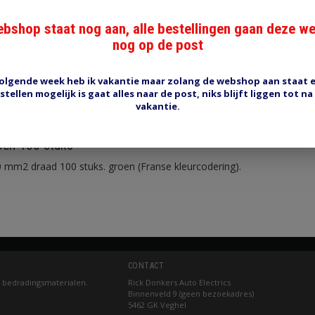
bshop staat nog aan, alle bestellingen gaan deze w
nog op de post
olgende week heb ik vakantie maar zolang de webshop aan staat 
stellen mogelijk is gaat alles naar de post, niks blijft liggen tot na
Reviews (0)
Tags (0)
vakantie.
oen 100 stuks
0 mm2 draad 100 stuks. groen (Franse kleurcodering).
CONTACT
 bedradingsmaterialen.
Rick Donkers Auto Electrics
Binnenveld 9 (geen bezoekadres)
5462 GK Veghel