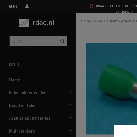
NL
DRAAD STEKKERS ZEKERIN
KRIMPKOUS
Home
/
TE-6.00 6.0mm2 groen 10
MENU
Home
Kabelschoenen div
Draad en kabel
Accu aansluitmateriaal
Multistekkers