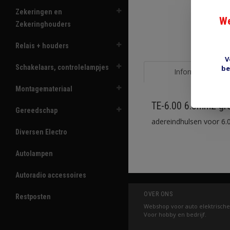
Zekeringen en
We
Zekeringhouders
Relais + houders
V
Schakelaars, controlelampjes
be
Informatie
Montagemateriaal
TE-6.00 6.0mm2 gr
Gereedschap
adereindhulsen voor 6.
Diversen Electro
Autolampen
Autoradio accessoires
OVER ONS
Restposten
Webshop voor auto elektrische
Voor hobby en bedrijf.