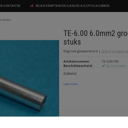
GEN KONTAKTEN
RELAIS KRIMPTANGEN SLANGEN ACCUPOOLKLEMMEN
0 stuks
TE-6.00 6.0mm2 gro
stuks
Nog niet gewaardeerd
|
Schrijf je eigen 
Artikelnummer:
TE-6.00/100
Beschikbaarheid:
Op voorraad
6.0mm2
Lees meer