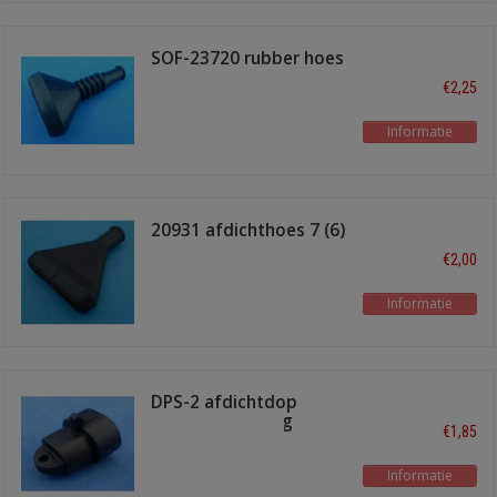
SOF-23720 rubber hoes
6 polig
€2,25
Informatie
20931 afdichthoes 7 (6)
polig
€2,00
Informatie
DPS-2 afdichtdop
superseal 2-Polig
€1,85
Informatie