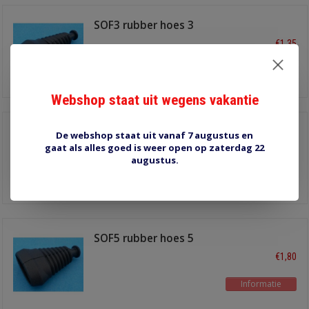
SOF3 rubber hoes 3
polig
€1,35
Informatie
Webshop staat uit wegens vakantie
SOF4 rubber hoes 4
De webshop staat uit vanaf 7 augustus en
polig
gaat als alles goed is weer open op zaterdag 22
€1,60
augustus.
Informatie
SOF5 rubber hoes 5
polig
€1,80
Informatie