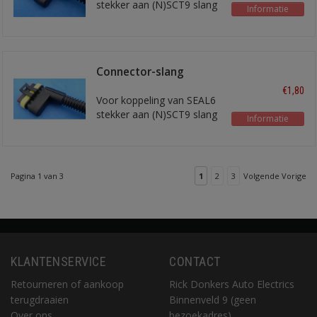
stekker aan (N)SCT9 slang
Informatie
Connector-slang
adapter
€1,80
Voor koppeling van SEAL6
stekker aan (N)SCT9 slang
Informatie
Pagina 1 van 3
1
2
3
Volgende Vorige
KLANTENSERVICE
CONTACT
Retourneren of aankoop
Rick Donkers Auto Electrics
terugdraaien
Binnenveld 9 (geen
Over ons
bezoekadres)