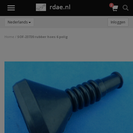
0
Toggle
navigation
Nederlands
Inloggen
Home
/
SOF-23720 rubber hoes 6 polig