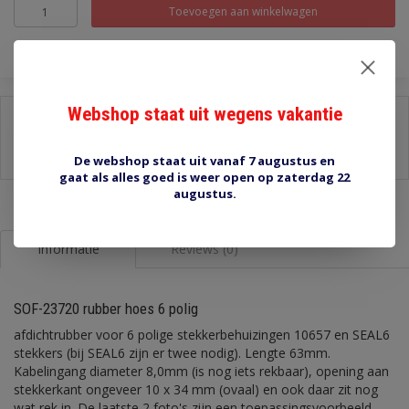
Toevoegen aan winkelwagen
Webshop staat uit wegens vakantie
Delen:
-
Stel een vraag over dit product
-
Afdrukken
De webshop staat uit vanaf 7 augustus en
gaat als alles goed is weer open op zaterdag 22
augustus.
Informatie
Reviews (0)
SOF-23720 rubber hoes 6 polig
afdichtrubber voor 6 polige stekkerbehuizingen 10657 en SEAL6
stekkers (bij SEAL6 zijn er twee nodig). Lengte 63mm.
Kabelingang diameter 8,0mm (is nog iets rekbaar), opening aan
stekkerkant ongeveer 10 x 34 mm (ovaal) en ook daar zit nog
wat rek in. De laatste 2 foto's zijn een toepassingsvoorbeeld,