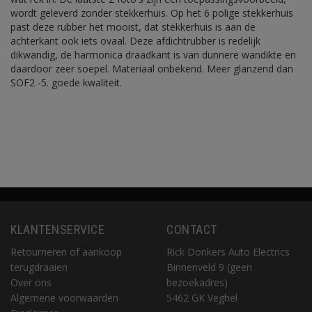
wordt geleverd zonder stekkerhuis. Op het 6 polige stekkerhuis
past deze rubber het mooist, dat stekkerhuis is aan de
achterkant ook iets ovaal. Deze afdichtrubber is redelijk
dikwandig, de harmonica draadkant is van dunnere wandikte en
daardoor zeer soepel. Materiaal onbekend. Meer glanzend dan
SOF2 -5. goede kwaliteit.
KLANTENSERVICE
CONTACT
Retourneren of aankoop
Rick Donkers Auto Electrics
terugdraaien
Binnenveld 9 (geen
Over ons
bezoekadres)
Algemene voorwaarden
5462 GK Veghel