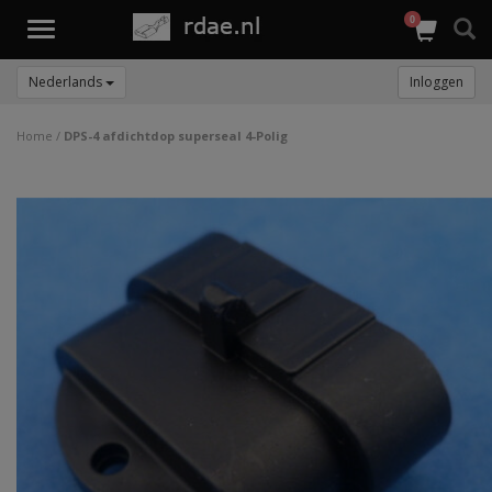
0
Toggle
navigation
Nederlands
Inloggen
Home
/
DPS-4 afdichtdop superseal 4-Polig