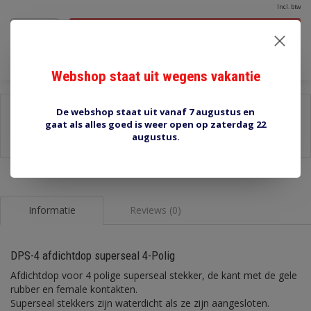
Incl. btw
Toevoegen aan winkelwagen
Webshop staat uit wegens vakantie
Delen:
De webshop staat uit vanaf 7 augustus en
gaat als alles goed is weer open op zaterdag 22
-
Stel een vraag over dit product
augustus.
-
Afdrukken
Informatie
Reviews (0)
DPS-4 afdichtdop superseal 4-Polig
Afdichtdop voor 4 polige superseal stekker, de kant met de gele
rubber en female kontakten.
Superseal stekkers zijn waterdicht als ze zijn aangesloten.