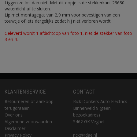
Liggen ze los dan niet. Met dit dopje is de stekkerkant 23680
waterdicht af te sluiten.
Lip met montagegat van 2,9 mm voor bevestigen van een
touwtje of iets dergelijks zodat hij niet verloren wordt.
Geleverd wordt 1 afdichtdop van foto 1, niet de stekker van foto
3 en 4.
KLANTENSERVICE
CONTACT
Retourneren of aankoop
Rick Donkers Auto Electrics
terugdraaien
Binnenveld 9 (geen
Over ons
bezoekadres)
Algemene voorwaarden
5462 GK Veghel
Disclaimer
Privacy Policy
rick@rdae.nl