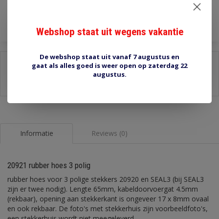
Toevoegen aan winkelwagen
Webshop staat uit wegens vakantie
De webshop staat uit vanaf 7 augustus en
Delen:
gaat als alles goed is weer open op zaterdag 22
augustus.
-
Stel een vraag over dit product
-
Afdrukken
Informatie
Reviews (0)
20921 rubber hoes 3 polig
rubber hoes voor 3 polige stekkers 20920 en SEAL3 (bij SEAL3
zijn er twee nodig). Lengte 65mm, kabeldoorvoergat 4.5mm
(rekbaar), opening aan stekkerkant is ongeveer 17 x 8mm ovaal
en ook rekbaar. De foto's met stekkerhuis zijn voorbeeldfoto's,
een stekkerhuis wordt niet meegeleverd.