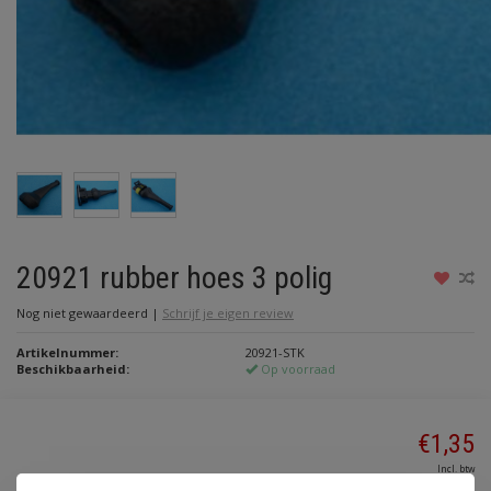
20921 rubber hoes 3 polig
Nog niet gewaardeerd
|
Schrijf je eigen review
Artikelnummer:
20921-STK
Beschikbaarheid:
Op voorraad
€1,35
Incl. btw