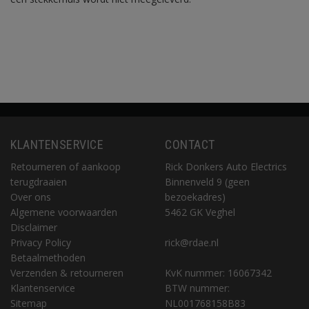
KLANTENSERVICE
CONTACT
Retourneren of aankoop
Rick Donkers Auto Electrics
terugdraaien
Binnenveld 9 (geen
Over ons
bezoekadres)
Algemene voorwaarden
5462 GK Veghel
Disclaimer
Privacy Policy
rick@rdae.nl
Betaalmethoden
Verzenden & retourneren
KvK nummer: 16067342
Klantenservice
BTW nummer:
Sitemap
NL001768158B83