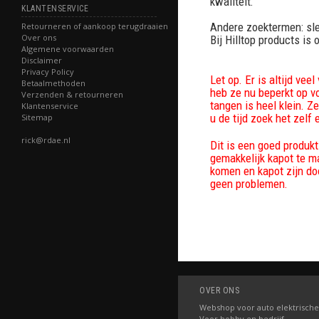
kwaliteit.
KLANTENSERVICE
Andere zoektermen: sl
Retourneren of aankoop terugdraaien
Over ons
Bij Hilltop products is 
Algemene voorwaarden
Disclaimer
Privacy Policy
Let op. Er is altijd ve
Betaalmethoden
heb ze nu beperkt op vo
Verzenden & retourneren
tangen is heel klein. Z
Klantenservice
u de tijd zoek het zelf 
Sitemap
rick@rdae.nl
Dit is een goed produk
gemakkelijk kapot te ma
komen en kapot zijn do
geen problemen.
OVER ONS
Webshop voor auto elektrische
Voor hobby en bedrijf.