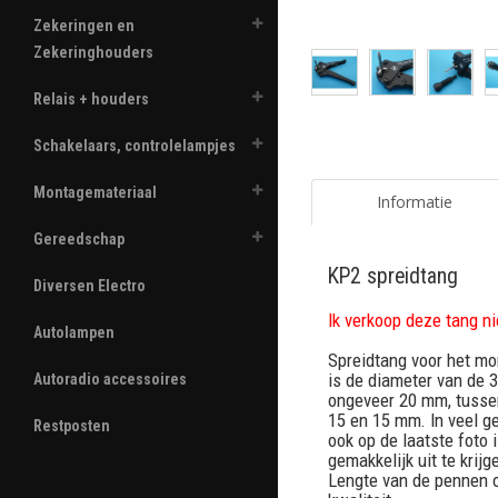
Zekeringen en
Zekeringhouders
Relais + houders
Schakelaars, controlelampjes
Montagemateriaal
Informatie
Gereedschap
KP2 spreidtang
Diversen Electro
Ik verkoop deze tang ni
Autolampen
Spreidtang voor het mon
is de diameter van de 
Autoradio accessoires
ongeveer 20 mm, tussen
15 en 15 mm. In veel g
Restposten
ook op de laatste foto 
gemakkelijk uit te krijg
Lengte van de pennen o