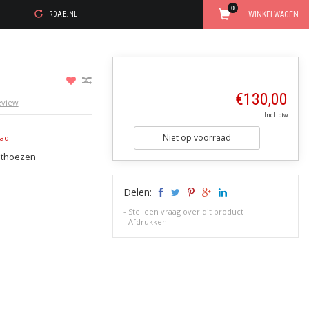
0
WINKELWAGEN
RDAE.NL
€130,00
review
Incl. btw
Niet op voorraad
aad
hthoezen
Delen:
-
Stel een vraag over dit product
-
Afdrukken