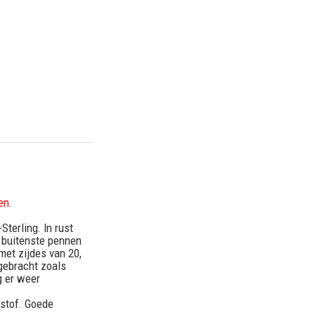
en.
terling. In rust
e buitenste pennen
et zijdes van 20,
gebracht zoals
g er weer
tstof. Goede