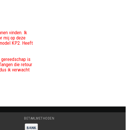
nnen vinden. Ik
or mij op deze
, model KP2. Heeft
t gereedschap is
Tangen die retour
 dus ik verwacht
BETAALMETHODEN