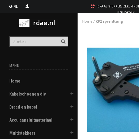
NL
DRAAD STEKKERS ZEKERIN
KRIMPKOUS
Home
/
KP2 spreidtang
MENU
Home
Kabelschoenen div
Draad en kabel
Accu aansluitmateriaal
Multistekkers