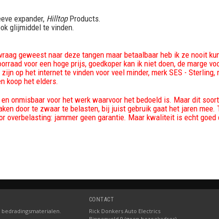
eeve expander,
Hilltop
Products.
ook glijmiddel te vinden.
el vraag geweest naar deze tangen maar betaalbaar heb ik ze nooit ku
orraad voor een hoge prijs, goedkoper kan ik niet doen, de marge vo
e zijn op het internet te vinden voor veel minder, merk SES - Sterling
en koop het elders.
t en onmisbaar voor het werk waarvoor het bedoeld is. Maar dit soor
ken door te zwaar te belasten, bij juist gebruik gaat het jaren mee. 
or overbelasting: jammer geen garantie. Maar kwaliteit is echt goed
CONTACT
 bedradingsmaterialen.
Rick Donkers Auto Electrics
Binnenveld 9 (geen bezoekadres)