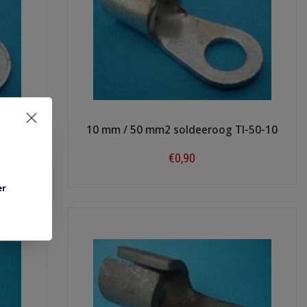
35-10
10 mm / 50 mm2 soldeeroog TI-50-10
€0,90
Shop now
er