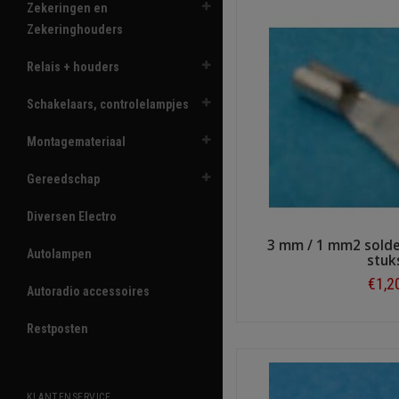
Zekeringen en
Zekeringhouders
Relais + houders
Schakelaars, controlelampjes
Montagemateriaal
Gereedschap
Diversen Electro
3 mm / 1 mm2 solde
Autolampen
stuk
€1,2
Autoradio accessoires
Shop n
Restposten
KLANTENSERVICE