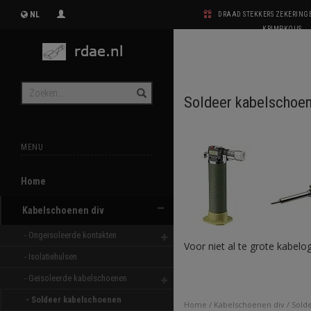
NL
DRAAD STEKKERS ZEKERIN
KRIMPKOUS
Soldeer kabelschoe
MENU
Home
Kabelschoenen div
- Ongeisoleerde kontakten 
Voor niet al te grote kabelo
- Isolatiehulsen 
- Geisoleerde kabelschoenen 
- Soldeer kabelschoenen 
Home
/
Kabelschoenen div
/
Sold