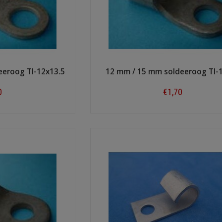
eeroog TI-12x13.5
12 mm / 15 mm soldeeroog TI-
0
€1,70
ow
Shop now