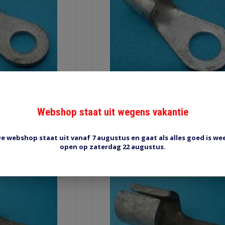
deeroog TI-70-10
10 mm / 35 mm2 soldeeroog TI-
Webshop staat uit wegens vakantie
0
€0,80
ow
Shop now
e webshop staat uit vanaf 7 augustus en gaat als alles goed is we
open op zaterdag 22 augustus.