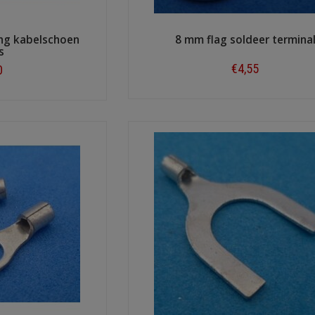
ing kabelschoen
8 mm flag soldeer termina
s
€4,55
0
Shop now
ow