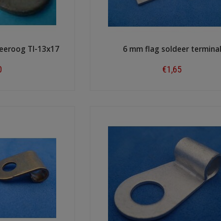
eeroog TI-13x17
6 mm flag soldeer termina
0
€1,65
ow
Shop now