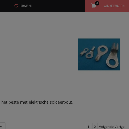
0
WINKELWAGEN
RDAE.NL
n het beste met elektrische soldeerbout.
l
1
2
Volgende Vorige