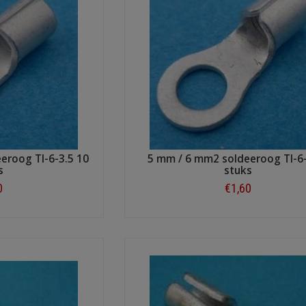
eroog TI-6-3.5 10
5 mm / 6 mm2 soldeeroog TI-6
s
stuks
0
€1,60
ow
Shop now