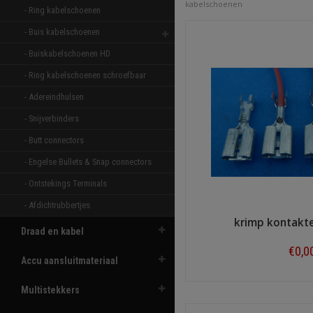
kabelschoenen
- Ring kabelschoenen 
- Buis kabelschoenen 
- Buiskabelschoenen HD 
- Ring kabelschoenen schroefbaar 
- Adereindhulsen 
- Snijverbinders 
- Butt connectors 
- Engelse Bullets & Snap connectors 
- Ontstekings Terminals 
- Afdichtrubbertjes 
krimp kontakt
Draad en kabel
€0,0
Accu aansluitmateriaal
Shop n
Multistekkers