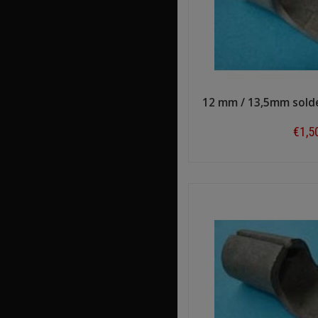
12 mm / 13,5mm sold
€1,5
Shop n