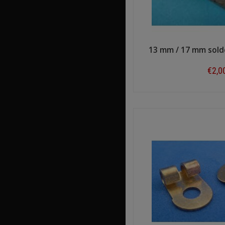
13 mm / 17 mm sold
€2,0
Shop n