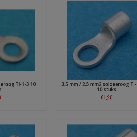
eroog TI-1-3 10
3.5 mm / 2.5 mm2 soldeeroog TI-
s
10 stuks
0
€1,20
ow
Shop now