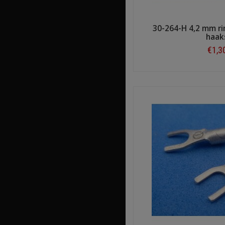
30-264-H 4,2 mm r
haak
€1,3
Shop n