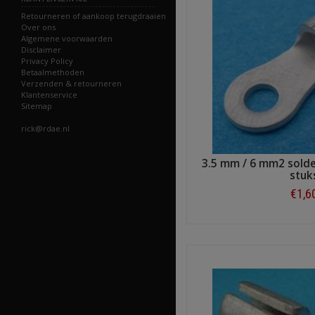
Retourneren of aankoop terugdraaien
Over ons
Algemene voorwaarden
Disclaimer
Privacy Policy
Betaalmethoden
Verzenden & retourneren
Klantenservice
Sitemap
rick@rdae.nl
3.5 mm / 6 mm2 solde
stuk
€1,6
Shop n