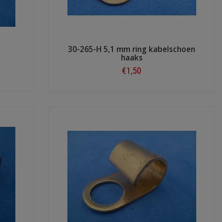
l
30-265-H 5,1 mm ring kabelschoen
haaks
€1,50
Shop now