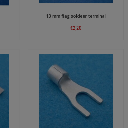
l
13 mm flag soldeer terminal
€2,20
Shop now