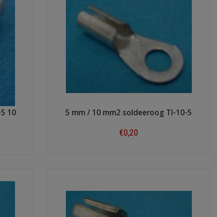
-5 10
5 mm / 10 mm2 soldeeroog TI-10-5
€0,20
Shop now