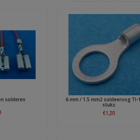
en solderen
6 mm / 1.5 mm2 soldeeroog TI-
stuks
0
€1,20
ow
Shop now