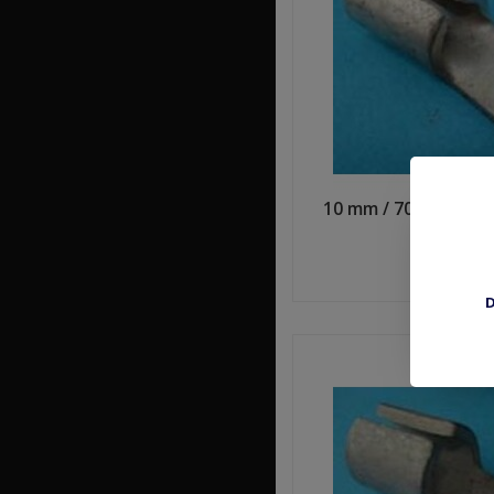
10 mm / 70 mm2 sol
€1,0
Shop n
D