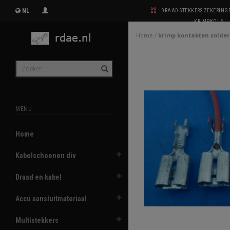
NL
DRAAD STEKKERS ZEKERIN
KRIMPKOUS
Home
/
krimp kontakten solde
MENU
Home
Kabelschoenen div
Draad en kabel
Accu aansluitmateriaal
Multistekkers