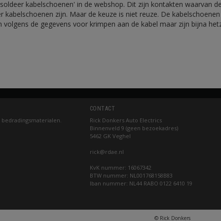
 'soldeer kabelschoenen' in de webshop. Dit zijn kontakten waarvan de
r kabelschoenen zijn. Maar de keuze is niet reuze. De kabelschoenen 
n volgens de gegevens voor krimpen aan de kabel maar zijn bijna hetz
.
CONTACT
 bedradingsmaterialen.
Rick Donkers Auto Electrics
Binnenveld 9 (geen bezoekadres)
5462 GK Veghel
rick@rdae.nl
KvK nummer: 16067342
BTW nummer: NL001768158B83
Iban nummer: NL44 RABO 0122 6410 19
© Rick Donkers