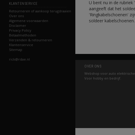
U bent nu in de rubriek
KLANTENSERVICE
aangeeft dat het soldee
Retourneren of aankoop terugdraaien
'Ringkabelschoenen' zij
Over ons
soldeer kabelschoenen
Algemene voorwaarden
Disclaimer
Privacy Policy
Betaalmethoden
Verzenden & retourneren
Klantenservice
Sitemap
rick@rdae.nl
OVER ONS
Webshop voor auto elektrische
Voor hobby en bedrijf.