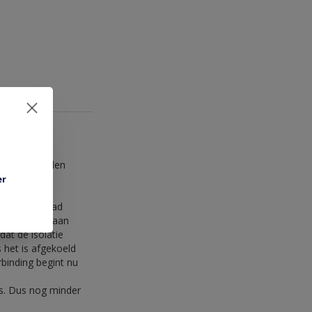
el' niet worden
t.
er
inding.
n van de draad
je soldeert aan
dat de isolatie
 het is afgekoeld
binding begint nu
is. Dus nog minder