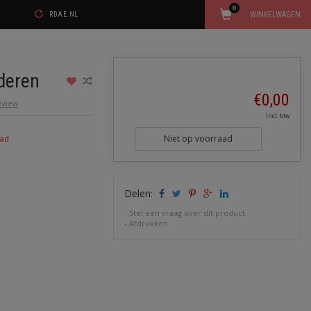
0
WINKELWAGEN
RDAE.NL
deren
€0,00
review
Incl. btw
Niet op voorraad
aad
Delen:
-
Stel een vraag over dit product
-
Afdrukken