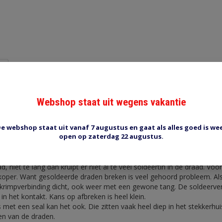
Reviews (0)
Tags (0)
Webshop staat uit wegens vakantie
lderen
n 'gewone' krimpkontakten zoals hier op de foto. Die kunnen 'officie
sen die moord en brand (vooral brand) roepen als je het hier over heb
e webshop staat uit vanaf 7 augustus en gaat als alles goed is we
open op zaterdag 22 augustus.
st kan en het is vele malen beter dan een 'waterpomptang' krimpverb
angbaar kontakt. Links het lege kontakt. In het 2e kontakt is de ker
met combinatie of waterpomptang. Het 3e kontakt is gesoldeerd. Als 
d, niet te lang dan kruipt er niet al te veel soldeertin in de draad. Voor
 koper. Want gesoldeerde draden breken is veel gehoord probleem. Als
krimpverbinding dicht, ook weer met een gewone tang. De soldeerver
in het kontakt. Kans op afbreken is heel klein.
s met een seal kan het ook. Die zitten vaak heel diep in het stekkerhu
en van de draden.