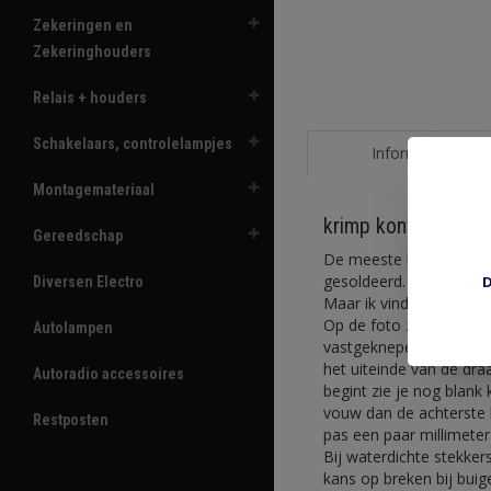
Zekeringen en
Zekeringhouders
Relais + houders
Schakelaars, controlelampjes
Informatie
Montagemateriaal
krimp kontakten so
Gereedschap
De meeste kontakten zij
gesoldeerd. Er zijn men
D
Diversen Electro
Maar ik vind dat het be
Op de foto zomaar een g
Autolampen
vastgeknepen. Dat kan 
het uiteinde van de draa
Autoradio accessoires
begint zie je nog blank
vouw dan de achterste 
Restposten
pas een paar millimeter 
Bij waterdichte stekker
kans op breken bij buig