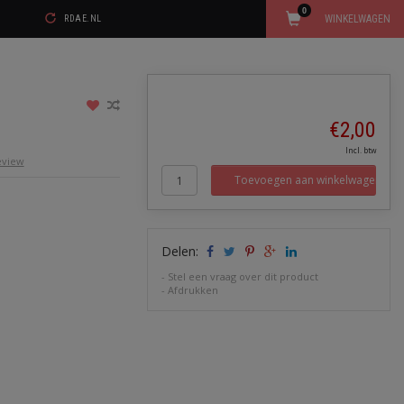
0
WINKELWAGEN
RDAE.NL
€2,00
Incl. btw
review
Toevoegen aan winkelwagen
Delen:
-
Stel een vraag over dit product
-
Afdrukken