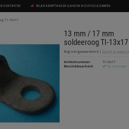
GEN KONTAKTEN
RELAIS KRIMPTANGEN SLANGEN ACCUPOOLKLEMMEN
og TI-13x17
13 mm / 17 mm
soldeeroog TI-13x17
Nog niet gewaardeerd
|
Schrijf je eigen 
Artikelnummer:
TI-13x17
Beschikbaarheid:
Op voorraad