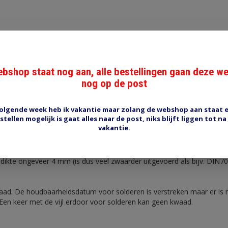
bshop staat nog aan, alle bestellingen gaan deze w
Reviews (0)
Tags (0)
nog op de post
deeroog TI-13x17
olgende week heb ik vakantie maar zolang de webshop aan staat 
stellen mogelijk is gaat alles naar de post, niks blijft liggen tot na
 zwaar kabeloog. De diameter voor de kabel is opgegeven, niet de d
vakantie.
aar is heel erg veel).
3 mm gat, binnendiameter voor kabel is 17mm. Lengte 78 mm, buite
dikte ongeveer 4 mm (is dus veel zwaarder uitgevoerd als bijv. DIN70
raad. De houdbaarheidsdatum voor solderen is verstreken maar er is 
Een keer met de vijl erdoor voor solderen kan geen kwaad.