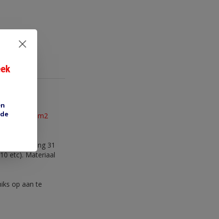
eek
en
 de
oorsnede in mm2
ndiameter ring 31
10 etc). Materiaal
niks op aan te