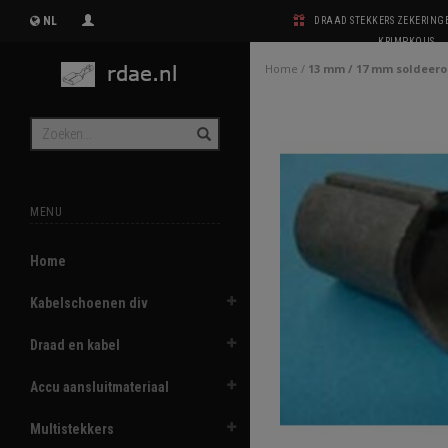
NL
DRAAD STEKKERS ZEKERIN
KRIMPKOUS
Home
/
13 mm / 17 mm soldeero
MENU
Home
Kabelschoenen div
Draad en kabel
Accu aansluitmateriaal
Multistekkers