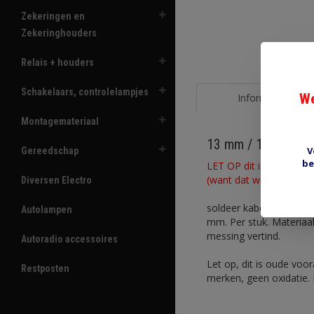
Zekeringen en
Zekeringhouders
Relais + houders
Schakelaars, controlelampjes
We
Informatie
Montagemateriaal
13 mm / 17 mm sol
V
Gereedschap
be
LET OP dit is een zeer
(want dat weet ik niet m
Diversen Electro
soldeer kabeloog met 1
Autolampen
mm. Per stuk. Materiaal
messing vertind.
Autoradio accessoires
Let op, dit is oude voo
Restposten
merken, geen oxidatie. 