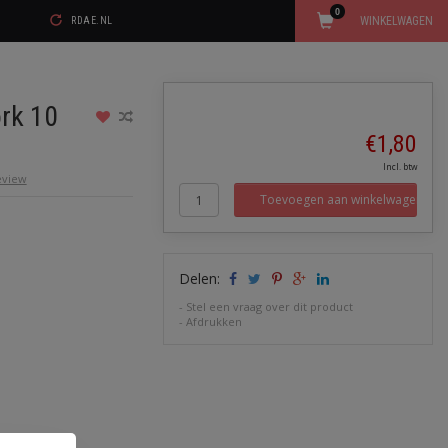
0
WINKELWAGEN
RDAE.NL
ork 10
€1,80
Incl. btw
review
Toevoegen aan winkelwagen
Delen:
-
Stel een vraag over dit product
-
Afdrukken