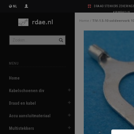
NL
DRAAD STEKKERS ZEKERIN
KRIMPKOUS
Home
/
TIV-1.5-10 soldeervork 
MENU
Home
Kabelschoenen div
Draad en kabel
Accu aansluitmateriaal
Multistekkers