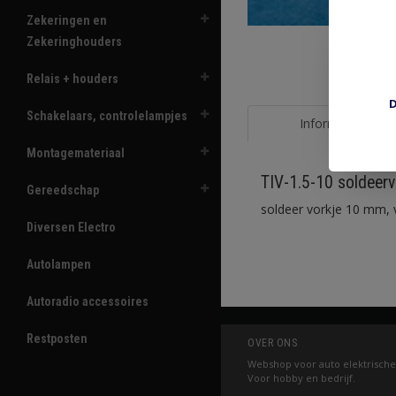
Zekeringen en
Zekeringhouders
Relais + houders
D
Schakelaars, controlelampjes
Informatie
Montagemateriaal
TIV-1.5-10 soldeer
Gereedschap
soldeer vorkje 10 mm, 
Diversen Electro
Autolampen
Autoradio accessoires
Restposten
OVER ONS
Webshop voor auto elektrische
Voor hobby en bedrijf.