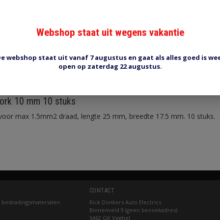
Webshop staat uit wegens vakantie
e webshop staat uit vanaf 7 augustus en gaat als alles goed is we
open op zaterdag 22 augustus.
Reviews (0)
Tags (0)
vork 10 mm 10 stuks
voor max 1.5mm2 draad, lengte 25 mm, breedte 17.5 mm. 10 stuks.
CONTACT
 bedradingsmaterialen.
Rick Donkers Auto Electrics
Binnenveld 9 (geen bezoekadres)
5462 GK Veghel