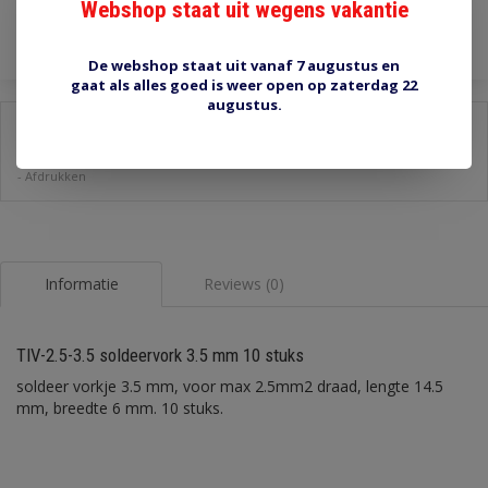
Toevoegen aan winkelwagen
Webshop staat uit wegens vakantie
De webshop staat uit vanaf 7 augustus en
gaat als alles goed is weer open op zaterdag 22
augustus.
Delen:
-
Stel een vraag over dit product
-
Afdrukken
Informatie
Reviews (0)
TIV-2.5-3.5 soldeervork 3.5 mm 10 stuks
soldeer vorkje 3.5 mm, voor max 2.5mm2 draad, lengte 14.5
mm, breedte 6 mm. 10 stuks.