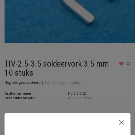
TIV-2.5-3.5 soldeervork 3.5 mm
10 stuks
Nog niet gewaardeerd
|
Schrijf je eigen review
Artikelnummer:
TIV-2.5-3.5Z
Beschikbaarheid:
Op voorraad
€1,30
Incl. btw