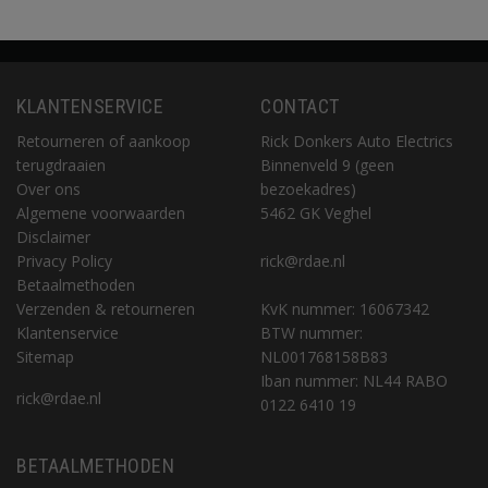
KLANTENSERVICE
CONTACT
Retourneren of aankoop
Rick Donkers Auto Electrics
terugdraaien
Binnenveld 9 (geen
Over ons
bezoekadres)
Algemene voorwaarden
5462 GK Veghel
Disclaimer
Privacy Policy
rick@rdae.nl
Betaalmethoden
Verzenden & retourneren
KvK nummer: 16067342
Klantenservice
BTW nummer:
Sitemap
NL001768158B83
Iban nummer: NL44 RABO
rick@rdae.nl
0122 6410 19
BETAALMETHODEN