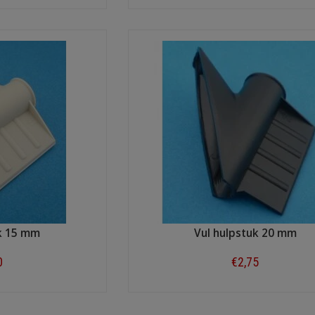
ow
Shop now
uk 15 mm
Vul hulpstuk 20 mm
0
€2,75
ow
Shop now