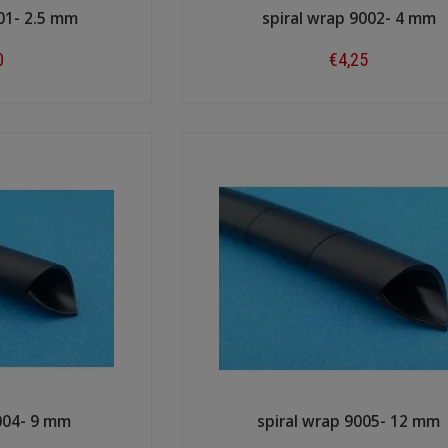
01- 2.5 mm
spiral wrap 9002- 4 mm
0
€4,25
ow
Shop now
9004- 9 mm
spiral wrap 9005- 12 mm