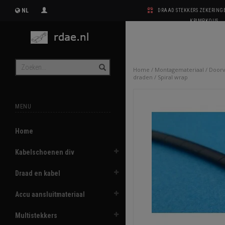
NL
DRAAD STEKKERS ZEKERIN
KRIMPKOUS
Home
/
Montagemateriaal
/
Doorv
draden
/
Spiral wrap
MENU
Home
Kabelschoenen div
Draad en kabel
Accu aansluitmateriaal
Multistekkers