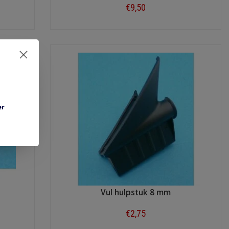
€9,50
Shop now
er
Vul hulpstuk 8 mm
€2,75