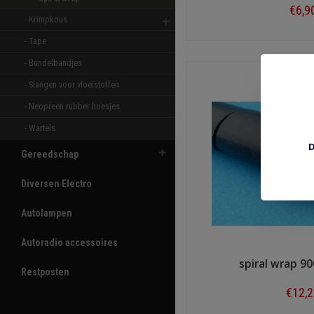
€6,9
- Krimpkous 
Shop n
- Tape 
- Bundelbandjes 
- Slangen voor vloeistoffen 
- Neopreen rubber hoesjes 
- Wartels 
D
Gereedschap
Diversen Electro
Autolampen
Autoradio accessoires
spiral wrap 9
Restposten
€12,