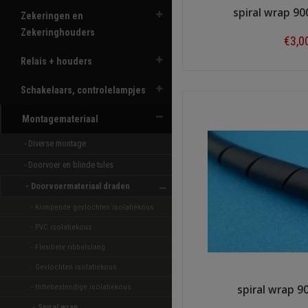
spiral wrap 90
Zekeringen en
Zekeringhouders
€3,0
Relais + houders
Shop n
Schakelaars, controlelampjes
Montagemateriaal
- Diverse montage 
- Doorvoer en blinde tules 
- Doorvoermateriaal draden 
- Krimpende gevlochten isolatiekous 
- PVC isolatiekous 
- Flexibele ribbelslang 
- Gevlochten isolatiekous 
- Hittebestendige isolatiekous 
spiral wrap 
- Spiral wrap 