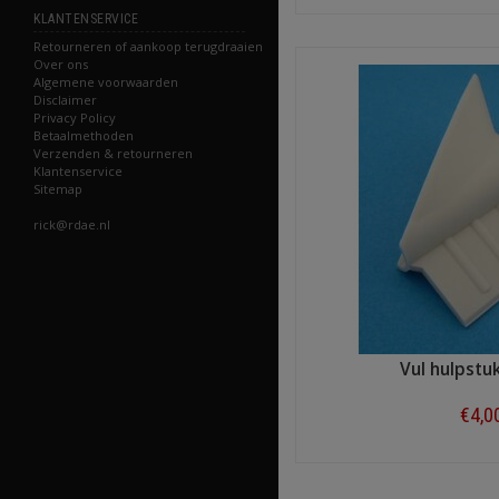
Shop n
KLANTENSERVICE
Retourneren of aankoop terugdraaien
Over ons
Algemene voorwaarden
Disclaimer
Privacy Policy
Betaalmethoden
Verzenden & retourneren
Klantenservice
Sitemap
rick@rdae.nl
Vul hulpst
€4,0
Shop n