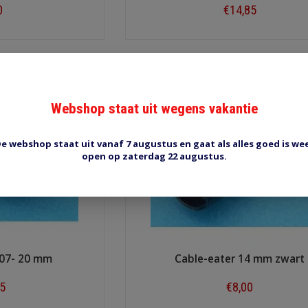
0
€14,85
ow
Shop now
Webshop staat uit wegens vakantie
e webshop staat uit vanaf 7 augustus en gaat als alles goed is we
open op zaterdag 22 augustus.
007- 20 mm
Cable-eater 14 mm zwart
25
€8,00