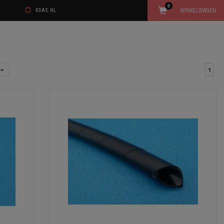
0
WINKELWAGEN
RDAE.NL
l
1