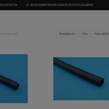
GEN KONTAKTEN
RELAIS KRIMPTANGEN SLANGEN ACCUPOOLKLEMMEN
Standaard
24
Foto-tabe
oermateriaal