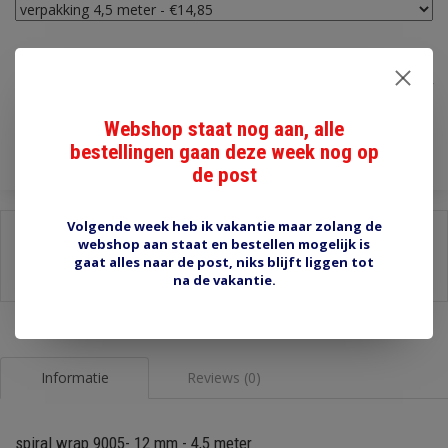
€14,85
Incl. btw
Toevoegen aan winkelwagen
Webshop staat nog aan, alle
bestellingen gaan deze week nog op
de post
Volgende week heb ik vakantie maar zolang de
Delen:
webshop aan staat en bestellen mogelijk is
gaat alles naar de post, niks blijft liggen tot
-
Stel een vraag over dit product
-
Afdrukken
na de vakantie.
Informatie
Reviews (0)
spiral wrap 9005- 12 mm - 4,5 meter