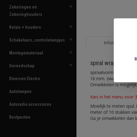
Zekeringen en
Zekeringhouders
Relais + houders
Schakelaars, controlelampjes
Informatie
Montagemateriaal
D
spiral wrap 9006- 
Gereedschap
spiraalvormig openges
16 mm. zwart. max 85 g
Diversen Electro
Omwikkelen is mogelijk
Autolampen
Kies in het menu voor 3 
Autoradio accessoires
Moeilijk te meten spul.
meter of 10 stukken va
Restposten
Ga je omwikkelen dan ko