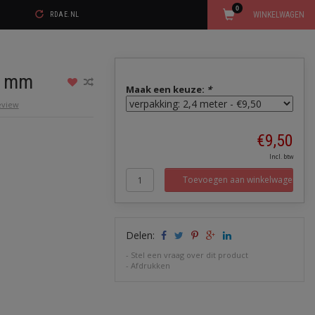
0
WINKELWAGEN
RDAE.NL
6 mm
Maak een keuze:
*
review
€9,50
Incl. btw
Toevoegen aan winkelwagen
Delen:
-
Stel een vraag over dit product
-
Afdrukken