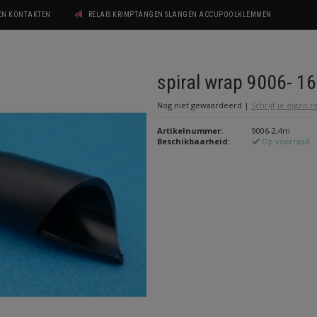
GEN KONTAKTEN
RELAIS KRIMPTANGEN SLANGEN ACCUPOOLKLEMMEN
spiral wrap 9006- 1
Nog niet gewaardeerd
|
Schrijf je eigen 
Artikelnummer:
9006-2,4m
Beschikbaarheid:
Op voorraad