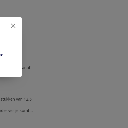
er
diameters vanaf
e stukken van 12,5
er ver je komt ...