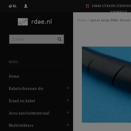
NL
DRAAD STEKKERS ZEKERIN
KRIMPKOUS
Home
/
spiral wrap 9006- 16 mm
MENU
Home
Kabelschoenen div
Draad en kabel
Accu aansluitmateriaal
Multistekkers