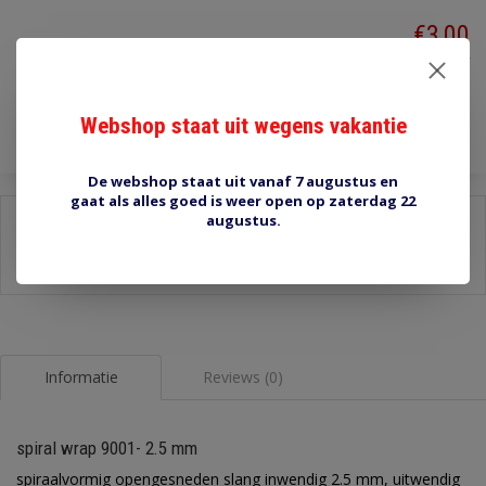
€3,00
Incl. btw
Toevoegen aan winkelwagen
Webshop staat uit wegens vakantie
De webshop staat uit vanaf 7 augustus en
gaat als alles goed is weer open op zaterdag 22
augustus.
Delen:
-
Stel een vraag over dit product
-
Afdrukken
Informatie
Reviews (0)
spiral wrap 9001- 2.5 mm
spiraalvormig opengesneden slang inwendig 2.5 mm, uitwendig