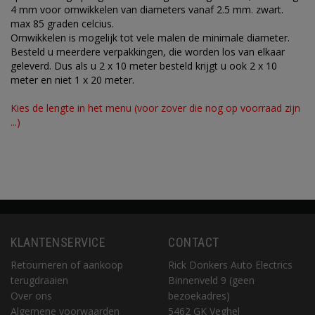
4 mm voor omwikkelen van diameters vanaf 2.5 mm. zwart.
max 85 graden celcius.
Omwikkelen is mogelijk tot vele malen de minimale diameter.
Besteld u meerdere verpakkingen, die worden los van elkaar
geleverd. Dus als u 2 x 10 meter besteld krijgt u ook 2 x 10
meter en niet 1 x 20 meter.
Kies de lengte in het menu (voor zover die nog op voorraad zijn
...)
KLANTENSERVICE
CONTACT
Retourneren of aankoop
Rick Donkers Auto Electrics
terugdraaien
Binnenveld 9 (geen
Over ons
bezoekadres)
Algemene voorwaarden
5462 GK Veghel