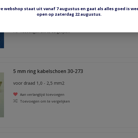
5 mm ring kabelschoen 30-M5
e webshop staat uit vanaf 7 augustus en gaat als alles goed is we
voor draad 1,0 - 2,5 mm2
open op zaterdag 22 augustus.
Aan verlanglijst toevoegen
Toevoegen om te vergelijken
5 mm ring kabelschoen 30-273
voor draad 1,0 - 2,5 mm2
Aan verlanglijst toevoegen
Toevoegen om te vergelijken