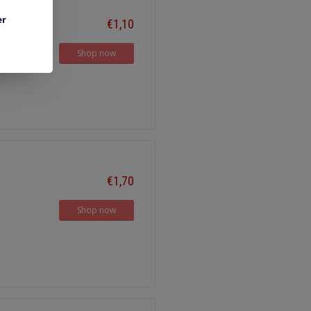
er
€1,10
Shop now
€1,70
Shop now