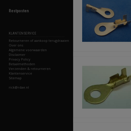
Restposten
KLANTENSERVICE
Retourneren of aankoop terugdraaien
Over ons
Algemene voorwaarden
Disclaimer
Privacy Policy
Betaalmethoden
Verzenden & retourneren
Klantenservice
Sitemap
rick@rdae.nl