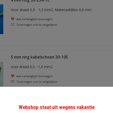
4 mm ring 30-254-TE
Voor draad 0,5 - 1,5 mm2. Materiaaldikte 0,6 mm
Aan verlanglijst toevoegen
Toevoegen om te vergelijken
5 mm ring kabelschoen 30-105
voor draad 0,5 - 1,0 mm2
Aan verlanglijst toevoegen
Toevoegen om te vergelijken
Webshop staat uit wegens vakantie