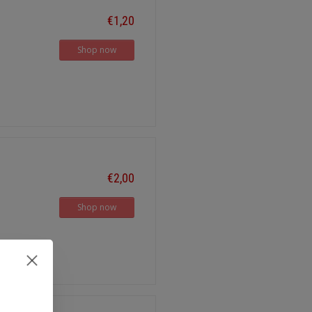
€1,20
Shop now
€2,00
Shop now