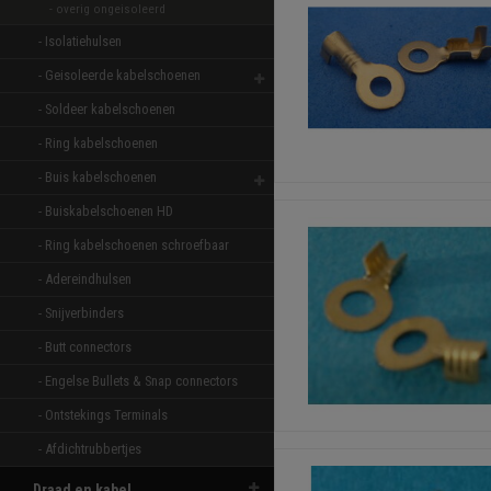
- overig ongeisoleerd 
- Isolatiehulsen 
- Geisoleerde kabelschoenen 
- Soldeer kabelschoenen 
- Ring kabelschoenen 
- Buis kabelschoenen 
- Buiskabelschoenen HD 
- Ring kabelschoenen schroefbaar 
- Adereindhulsen 
- Snijverbinders 
- Butt connectors 
- Engelse Bullets & Snap connectors 
- Ontstekings Terminals 
- Afdichtrubbertjes 
Draad en kabel