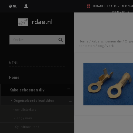
NL
DRAAD STEKKERS ZEKERIN
KRIMPKOUS
Home
/
Kabelschoenen div
/
Onge
kontakten
/
oog / vork
MENU
Home
Kabelschoenen div
- Ongeisoleerde kontakten 
- schuifstekkers 
- oog / vork 
- Cylindrisch rond 