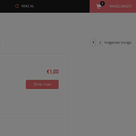
0
WINKELWAGEN
RDAE.NL
1
2
Volgende Vorige
€1,00
Shop now