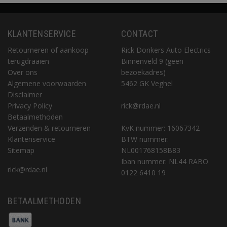
KLANTENSERVICE
CONTACT
Retourneren of aankoop
Rick Donkers Auto Electrics
terugdraaien
Binnenveld 9 (geen
Over ons
bezoekadres)
Algemene voorwaarden
5462 GK Veghel
Disclaimer
Privacy Policy
rick@rdae.nl
Betaalmethoden
Verzenden & retourneren
KvK nummer: 16067342
Klantenservice
BTW nummer:
Sitemap
NL001768158B83
Iban nummer: NL44 RABO
rick@rdae.nl
0122 6410 19
BETAALMETHODEN