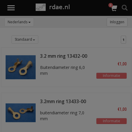
0
Toggle
navigation
Nederlands
Inloggen
Standaard
1
3.2 mm ring 13432-00
€1,00
Buitendiameter ring 6,0
mm
Informatie
3.2mm ring 13433-00
€1,00
buitendiameter ring 7,0
mm
Informatie