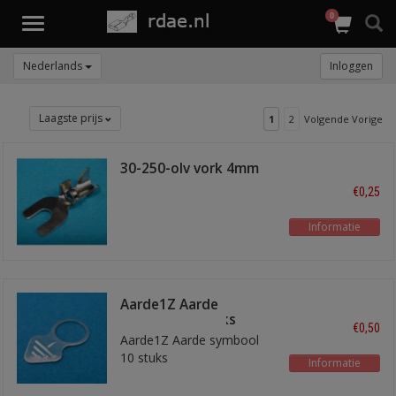
0
Toggle
navigation
Nederlands
Inloggen
Laagste prijs
1
2
Volgende Vorige
30-250-olv vork 4mm
€0,25
Informatie
Aarde1Z Aarde
symbool 10 stuks
€0,50
Aarde1Z Aarde symbool
10 stuks
Informatie