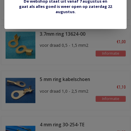
De webshop staat uit vanaf 7 augustus en
mm
gaat als alles goed is weer open op zaterdag 22
Informatie
augustus.
3.7mm ring 13624-00
€1,00
voor draad 0,5 - 1,5 mm2
Informatie
5 mm ring kabelschoen
30-M5
€1,10
voor draad 1,0 - 2,5 mm2
Informatie
4 mm ring 30-254-TE