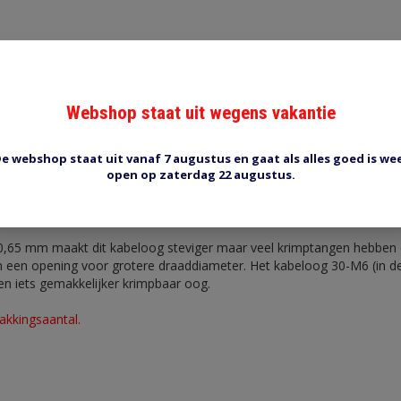
Webshop staat uit wegens vakantie
Reviews (0)
Tags (0)
e webshop staat uit vanaf 7 augustus en gaat als alles goed is we
open op zaterdag 22 augustus.
hoen 30-106
 6,5 mm gat voor draad 0.5-1.0 mm2 messing. Buitendiameter 9,6 m
 0,65 mm maakt dit kabeloog steviger maar veel krimptangen hebben
n een opening voor grotere draaddiameter. Het kabeloog 30-M6 (in d
een iets gemakkelijker krimpbaar oog.
pakkingsaantal.