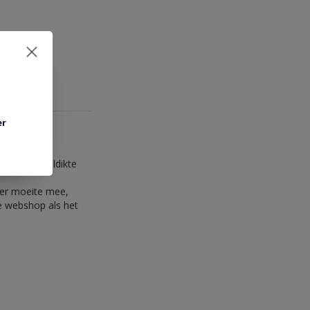
er
m. Materiaaldikte
 er moeite mee,
e webshop als het