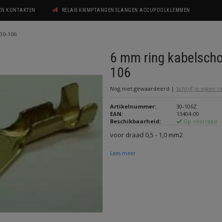
GEN KONTAKTEN
RELAIS KRIMPTANGEN SLANGEN ACCUPOOLKLEMMEN
30-106
6 mm ring kabelsch
106
Nog niet gewaardeerd
|
Schrijf je eigen 
Artikelnummer:
30-106Z
EAN:
13404-00
Beschikbaarheid:
Op voorraad
voor draad 0,5 - 1,0 mm2
Lees meer