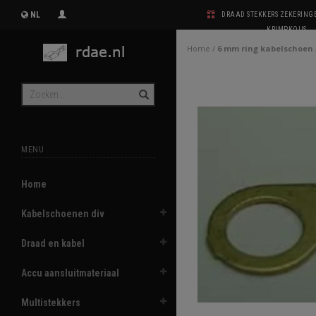
NL
DRAAD STEKKERS ZEKERIN
KRIMPKOUS
Home
/
6 mm ring kabelschoen 
MENU
Home
Kabelschoenen div
Draad en kabel
Accu aansluitmateriaal
Multistekkers