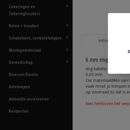
Zekeringen en
Zekeringhouders
Relais + houders
Schakelaars, controlelampjes
Informatie
Montagemateriaal
D
6 mm ring kabelsc
Gereedschap
ring kabelschoenen met
0,65 mm.
Diversen Electro
Die materiaaldikte van
vaak moet je krimpen i
Autolampen
op voorraad is) dat is 
Autoradio accessoires
Kies hierboven het ver
Restposten