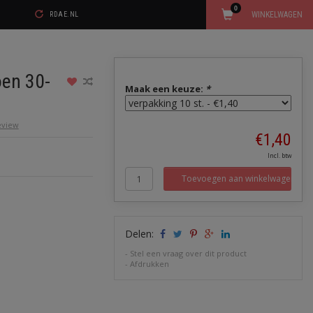
0
WINKELWAGEN
RDAE.NL
oen 30-
Maak een keuze:
*
review
€1,40
Incl. btw
Toevoegen aan winkelwagen
Delen:
-
Stel een vraag over dit product
-
Afdrukken