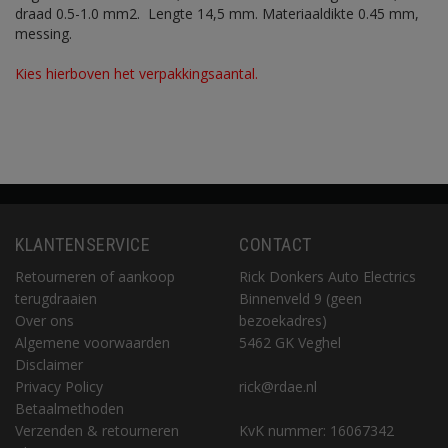
draad 0.5-1.0 mm2. Lengte 14,5 mm. Materiaaldikte 0.45 mm,
messing.
Kies hierboven het verpakkingsaantal.
KLANTENSERVICE
CONTACT
Retourneren of aankoop
Rick Donkers Auto Electrics
terugdraaien
Binnenveld 9 (geen
Over ons
bezoekadres)
Algemene voorwaarden
5462 GK Veghel
Disclaimer
Privacy Policy
rick@rdae.nl
Betaalmethoden
Verzenden & retourneren
KvK nummer: 16067342