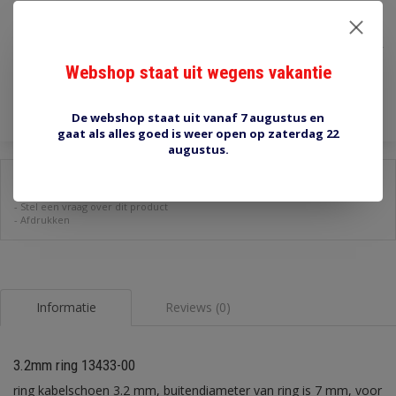
€1,00
Incl. btw
Webshop staat uit wegens vakantie
Toevoegen aan winkelwagen
De webshop staat uit vanaf 7 augustus en
gaat als alles goed is weer open op zaterdag 22
augustus.
Delen:
-
Stel een vraag over dit product
-
Afdrukken
Informatie
Reviews (0)
3.2mm ring 13433-00
ring kabelschoen 3.2 mm, buitendiameter van ring is 7 mm, voor