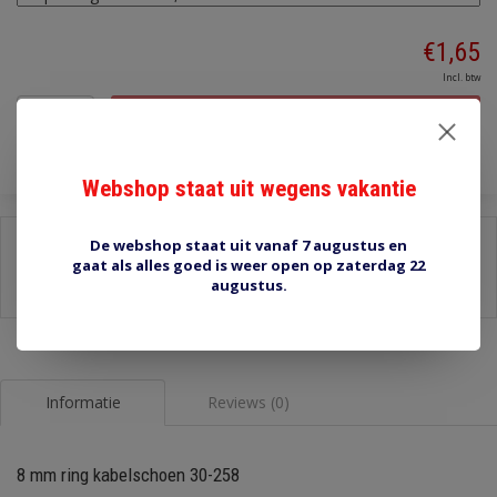
€1,65
Incl. btw
Toevoegen aan winkelwagen
Webshop staat uit wegens vakantie
Delen:
De webshop staat uit vanaf 7 augustus en
gaat als alles goed is weer open op zaterdag 22
-
Stel een vraag over dit product
augustus.
-
Afdrukken
Informatie
Reviews (0)
8 mm ring kabelschoen 30-258