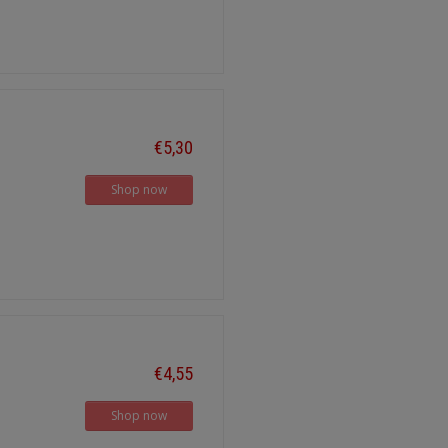
€5,30
Shop now
€4,55
Shop now