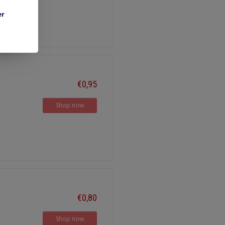
er
€0,95
Shop now
€0,80
Shop now