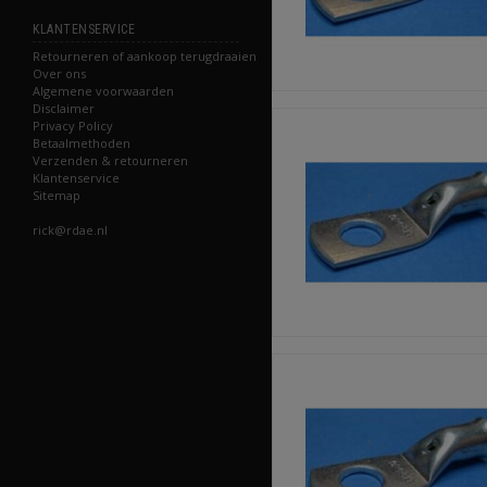
KLANTENSERVICE
Retourneren of aankoop terugdraaien
Over ons
Algemene voorwaarden
Disclaimer
Privacy Policy
Betaalmethoden
Verzenden & retourneren
Klantenservice
Sitemap
rick@rdae.nl