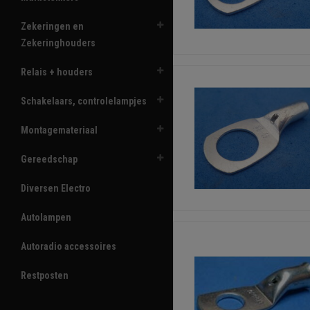
Zekeringen en
Zekeringhouders
Relais + houders
Schakelaars, controlelampjes
Montagemateriaal
Gereedschap
Diversen Electro
Autolampen
Autoradio accessoires
Restposten