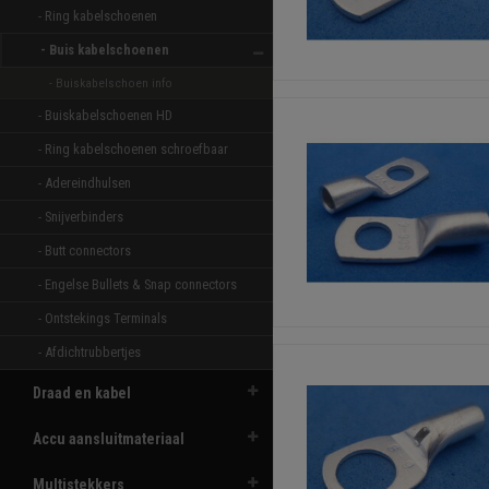
- Ring kabelschoenen 
- Buis kabelschoenen 
- Buiskabelschoen info
- Buiskabelschoenen HD 
- Ring kabelschoenen schroefbaar 
- Adereindhulsen 
- Snijverbinders 
- Butt connectors 
- Engelse Bullets & Snap connectors 
- Ontstekings Terminals 
- Afdichtrubbertjes 
Draad en kabel
Accu aansluitmateriaal
Multistekkers