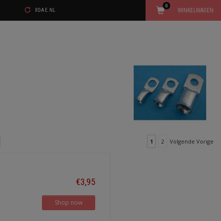
0
WINKELWAGEN
RDAE.NL
1
2
Volgende Vorige
€3,95
Shop now