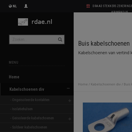
NL
DRAAD STEKKERS ZEKERIN
KRIMPKOUS
Buis kabelschoenen
Kabelschoenen van vertind 
MENU
Home
Home
/
Kabelschoenen div
/
Buis
Kabelschoenen div
- Ongeisoleerde kontakten 
- Isolatiehulsen 
- Geisoleerde kabelschoenen 
- Soldeer kabelschoenen 