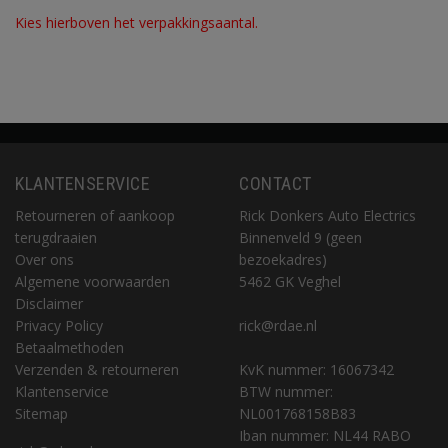
Kies hierboven het verpakkingsaantal.
KLANTENSERVICE
CONTACT
Retourneren of aankoop
Rick Donkers Auto Electrics
terugdraaien
Binnenveld 9 (geen
Over ons
bezoekadres)
Algemene voorwaarden
5462 GK Veghel
Disclaimer
Privacy Policy
rick@rdae.nl
Betaalmethoden
Verzenden & retourneren
KvK nummer: 16067342
Klantenservice
BTW nummer:
Sitemap
NL001768158B83
Iban nummer: NL44 RABO