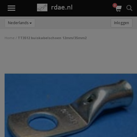
0
Toggle
navigation
Nederlands
Inloggen
Home
/
TT3512 buiskabelschoen 12mm/35mm2