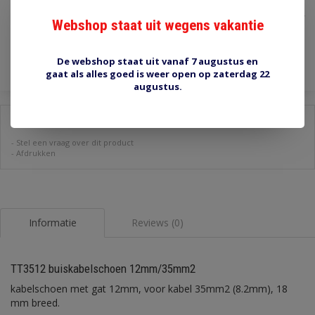
€1,50
Incl. btw
Webshop staat uit wegens vakantie
Toevoegen aan winkelwagen
De webshop staat uit vanaf 7 augustus en
gaat als alles goed is weer open op zaterdag 22
augustus.
Delen:
-
Stel een vraag over dit product
-
Afdrukken
Informatie
Reviews (0)
TT3512 buiskabelschoen 12mm/35mm2
kabelschoen met gat 12mm, voor kabel 35mm2 (8.2mm), 18
mm breed.