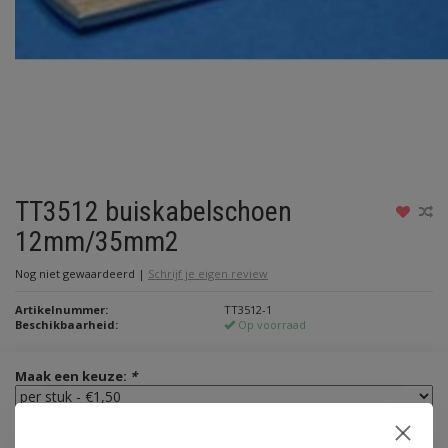
TT3512 buiskabelschoen
12mm/35mm2
Nog niet gewaardeerd
|
Schrijf je eigen review
Artikelnummer:
TT3512-1
Beschikbaarheid:
Op voorraad
Maak een keuze:
*