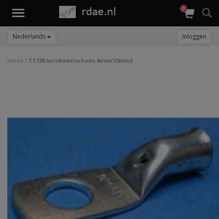
0
Toggle
navigation
Nederlands
Inloggen
Home
/
TT106 buiskabelschoen 6mm/10mm2