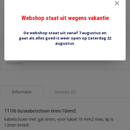
€0,70
Incl. btw
Toevoegen aan winkelwagen
Webshop staat uit wegens vakantie
De webshop staat uit vanaf 7 augustus en
gaat als alles goed is weer open op zaterdag 22
augustus.
Delen:
-
Stel een vraag over dit product
-
Afdrukken
Informatie
Reviews (0)
TT106 buiskabelschoen 6mm/10mm2
kabelschoen met gat 6mm, voor kabel 10 mm2 max, lip is
12mm breed.