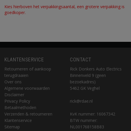
Kies hierboven het verpakkingsaantal, een grotere verpakking is
goedkoper.
KLANTENSERVICE
CONTACT
Retourneren of aankoop
Rick Donkers Auto Electrics
terugdraaien
Binnenveld 9 (geen
Over ons
bezoekadres)
Algemene voorwaarden
5462 GK Veghel
Disclaimer
Privacy Policy
rick@rdae.nl
Betaalmethoden
Verzenden & retourneren
KvK nummer: 16067342
Klantenservice
BTW nummer:
Sitemap
NL001768158B83