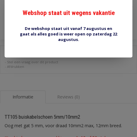
€0,70
Incl. btw
Webshop staat uit wegens vakantie
Toevoegen aan winkelwagen
De webshop staat uit vanaf 7 augustus en
gaat als alles goed is weer open op zaterdag 22
augustus.
Delen:
-
Stel een vraag over dit product
-
Afdrukken
Informatie
Reviews (0)
TT105 buiskabelschoen 5mm/10mm2
Oog met gat 5 mm, voor draad 10mm2 max, 12mm breed.