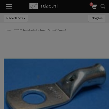
0
Toggle
navigation
Nederlands
Inloggen
Home
/
TT105 buiskabelschoen 5mm/10mm2