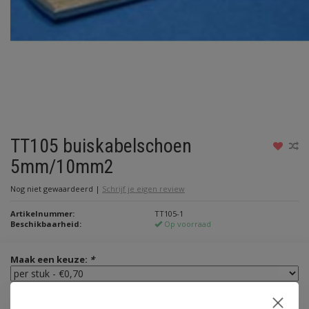
TT105 buiskabelschoen
5mm/10mm2
Nog niet gewaardeerd
|
Schrijf je eigen review
Artikelnummer:
TT105-1
Beschikbaarheid:
Op voorraad
Maak een keuze:
*