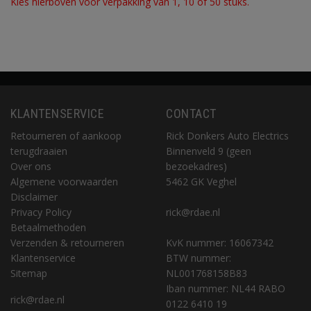
Kies hierboven voor verpakking van 1, 10 of 50 stuks.
KLANTENSERVICE
CONTACT
Retourneren of aankoop
Rick Donkers Auto Electrics
terugdraaien
Binnenveld 9 (geen
Over ons
bezoekadres)
Algemene voorwaarden
5462 GK Veghel
Disclaimer
Privacy Policy
rick@rdae.nl
Betaalmethoden
Verzenden & retourneren
KvK nummer: 16067342
Klantenservice
BTW nummer:
Sitemap
NL001768158B83
Iban nummer: NL44 RABO
rick@rdae.nl
0122 6410 19