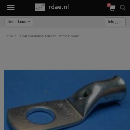
0
Toggle
navigation
Nederlands
Inloggen
Home
/
TT358 buiskabelschoen 8mm/35mm2