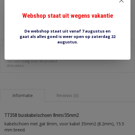
€1,50
Incl. btw
Webshop staat uit wegens vakantie
Toevoegen aan winkelwagen
De webshop staat uit vanaf 7 augustus en
gaat als alles goed is weer open op zaterdag 22
augustus.
Delen:
-
Stel een vraag over dit product
-
Afdrukken
Informatie
Reviews (0)
TT358 buiskabelschoen 8mm/35mm2
kabelschoen met gat 8mm, voor kabel 35mm2 (8.2mm), 15.5
mm breed.