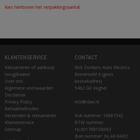
Kies hierboven het verpakkingsaantal.
KLANTENSERVICE
CONTACT
Retourneren of aankoop
Rick Donkers Auto Electrics
terugdraaien
Binnenveld 9 (geen
Over ons
bezoekadres)
Algemene voorwaarden
5462 GK Veghel
Disclaimer
Privacy Policy
rick@rdae.nl
Betaalmethoden
Verzenden & retourneren
KvK nummer: 16067342
Klantenservice
BTW nummer:
Sitemap
NL001768158B83
Iban nummer: NL44 RABO