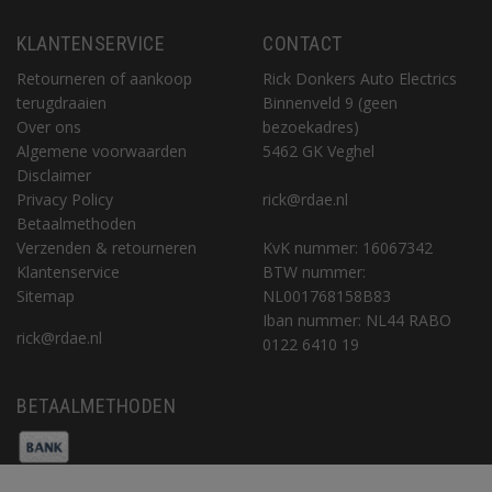
KLANTENSERVICE
CONTACT
Retourneren of aankoop
Rick Donkers Auto Electrics
terugdraaien
Binnenveld 9 (geen
Over ons
bezoekadres)
Algemene voorwaarden
5462 GK Veghel
Disclaimer
Privacy Policy
rick@rdae.nl
Betaalmethoden
Verzenden & retourneren
KvK nummer: 16067342
Klantenservice
BTW nummer:
Sitemap
NL001768158B83
Iban nummer: NL44 RABO
rick@rdae.nl
0122 6410 19
BETAALMETHODEN