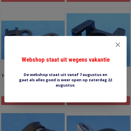
Webshop staat uit wegens vakantie
De webshop staat uit vanaf 7 augustus en
HC-0LBK 100 stuks montage
HC-2B 100 stuks montage
gaat als alles goed is weer open op zaterdag 22
bundelband
bundelband
augustus.
€4,20
€6,00
Informatie
Informatie