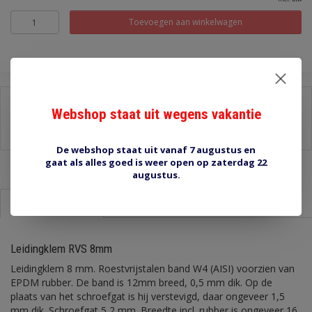
Toevoegen aan winkelwagen
Delen:
Webshop staat uit wegens vakantie
-
Stel een vraag over dit product
-
Afdrukken
De webshop staat uit vanaf 7 augustus en
gaat als alles goed is weer open op zaterdag 22
augustus.
Informatie
Reviews (0)
Leidingklem RVS 8mm
Leidingklem 8 mm. Roestvrijstalen band W4 (AISI) voorzien van
EPDM rubber. De band is 12mm breed, 0,5 mm dik. Op de
plaats van het schroefgat is hij verstevigd, daar ongeveer 1,5
mm dik. Schroefgat 5,2 mm. Breedte incl. rubber is ongeveer 16