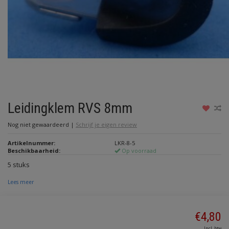
Leidingklem RVS 8mm
Nog niet gewaardeerd
|
Schrijf je eigen review
Artikelnummer:
LKR-8-5
Beschikbaarheid:
Op voorraad
5 stuks
Lees meer
€4,80
Incl. btw