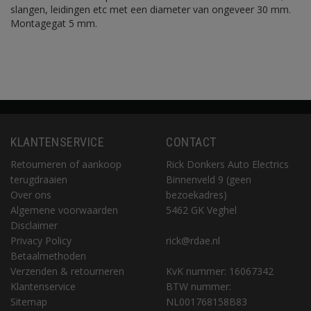
slangen, leidingen etc met een diameter van ongeveer 30 mm.
Montagegat 5 mm.
KLANTENSERVICE
CONTACT
Retourneren of aankoop
Rick Donkers Auto Electrics
terugdraaien
Binnenveld 9 (geen
Over ons
bezoekadres)
Algemene voorwaarden
5462 GK Veghel
Disclaimer
Privacy Policy
rick@rdae.nl
Betaalmethoden
Verzenden & retourneren
KvK nummer: 16067342
Klantenservice
BTW nummer:
Sitemap
NL001768158B83