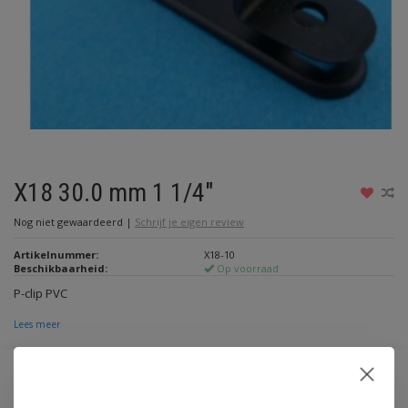
X18 30.0 mm 1 1/4"
Nog niet gewaardeerd
|
Schrijf je eigen review
Artikelnummer:
X18-10
Beschikbaarheid:
Op voorraad
P-clip PVC
Lees meer
Maak een keuze:
*