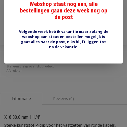
Webshop staat nog aan, alle
€3,25
bestellingen gaan deze week nog op
de post
Incl. btw
Toevoegen aan winkelwagen
Volgende week heb ik vakantie maar zolang de
webshop aan staat en bestellen mogelijk is
gaat alles naar de post, niks blijft liggen tot
na de vakantie.
Delen:
-
Stel een vraag over dit product
-
Afdrukken
Informatie
Reviews (0)
X18 30.0 mm 1 1/4"
Sterke kunststof P-clip voor het vastzetten van ronde kabels,