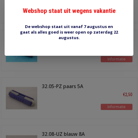
Webshop staat uit wegens vakantie
Informatie
De webshop staat uit vanaf 7 augustus en
gaat als alles goed is weer open op zaterdag 22
augustus.
56.25-N bruin 25A
€2,50
Informatie
32.05-PZ paars 5A
€2,50
Informatie
32.08-UZ blauw 8A