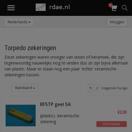
0
Toggle
navigation
Nederlands
Inloggen
Torpedo zekeringen
Deze zekeringen waren vroeger van steen of keramiek, die zijn
tegenwoordig nauwelijks nog te vinden dus ze zijn bijna allemaal
van plastic. Maar er staan nog een paar 'echte' ceramische
zekeringen tussen.
Standaard
1
2
Volgende Vorige
RF5TP geel 5A
€2,00
(plastic)- keramische
zekering
Informatie