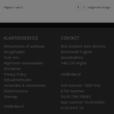
Pagina 1 van 2
1
2
Volgende Vorige
KLANTENSERVICE
CONTACT
Retourneren of aankoop
Rick Donkers Auto Electrics
terugdraaien
Binnenveld 9 (geen
Over ons
bezoekadres)
Algemene voorwaarden
5462 GK Veghel
Disclaimer
Privacy Policy
rick@rdae.nl
Betaalmethoden
Verzenden & retourneren
KvK nummer: 16067342
Klantenservice
BTW nummer:
Sitemap
NL001768158B83
Iban nummer: NL44 RABO
rick@rdae.nl
0122 6410 19