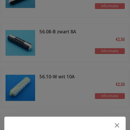
Informatie
56.08-B zwart 8A
€2,50
Informatie
56.10-W wit 10A
€2,50
Informatie
56.16-G groen 16A
€2,50