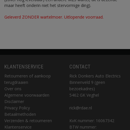
maar heeft onderin niet het stervormige ding).
Geleverd ZONDER wartelmoer. Uitlopende voorraad.
KLANTENSERVICE
CONTACT
Retourneren of aankoop
Rick Donkers Auto Electrics
terugdraaien
Binnenveld 9 (geen
Over ons
bezoekadres)
Algemene voorwaarden
5462 GK Veghel
Disclaimer
Privacy Policy
rick@rdae.nl
Betaalmethoden
Verzenden & retourneren
KvK nummer: 16067342
Klantenservice
BTW nummer: