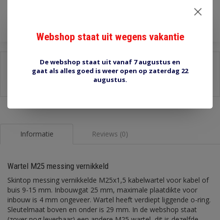
Toevoegen aan winkelwagen
Webshop staat uit wegens vakantie
De webshop staat uit vanaf 7 augustus en
Delen:
gaat als alles goed is weer open op zaterdag 22
-
Stel een vraag over dit product
augustus.
-
Afdrukken
Informatie
Reviews (0)
Wartel M25 messing vernikkeld
Skintop messing vernikkelde M25x1,5 kabelwartel voor kabel of
buis 9-15 mm. Inbouwgat 25 mm, maximale plaatdikte voor
inbouw is 4 mm ongeveer. Wartel heeft verdiept liggende o-ring.
Sleutelmaat boven en onder is 29 mm. In de webshop staat
(zover nog leverbaar) een andere M25 wartel, dit is dezelfde