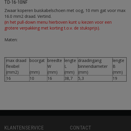
TD-16-10NF
Zwaar koperen buiskabelschoen met oog, 10 mm gat voor max
16.0 mm2 draad. Vertind.
(in het pull-down menu hierboven kunt u kiezen voor een
grotere verpakking met korting t.o.v. de stuksprijs).
Maten:
max draad
boorgat
breedte
lengte
draadingang
lengte
flexibel
W
L
binnendiameter
B
(mm2)
(mm)
(mm)
(mm)
(mm)
(mm)
16
10
16
38,7
5,3
19
KLANTENSERVICE
CONTACT