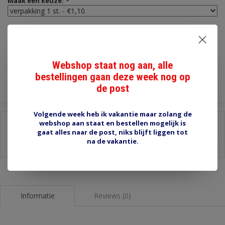
Maak een keuze:
*
€1,10
Incl. btw
Webshop staat nog aan, alle
Toevoegen aan winkelwagen
bestellingen gaan deze week nog op
de post
Volgende week heb ik vakantie maar zolang de
webshop aan staat en bestellen mogelijk is
Delen:
gaat alles naar de post, niks blijft liggen tot
-
Stel een vraag over dit product
na de vakantie.
-
Afdrukken
Informatie
Reviews (0)