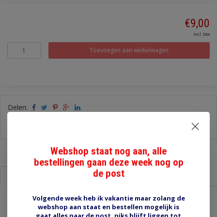
€9,00
Incl. btw
Toevoegen aan winkelwagen
Delen:
-
Stel een vraag over dit product
-
Afdrukken
Webshop staat nog aan, alle
bestellingen gaan deze week nog op
de post
Informatie
Reviews (0)
Volgende week heb ik vakantie maar zolang de
webshop aan staat en bestellen mogelijk is
R01660 relaisvoet voor 2x maxi relais
gaat alles naar de post, niks blijft liggen tot