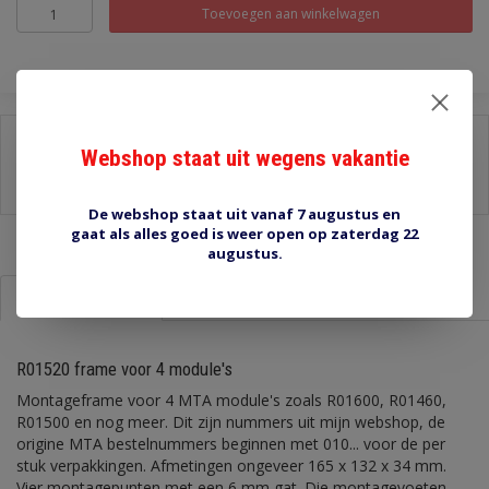
Toevoegen aan winkelwagen
Delen:
Webshop staat uit wegens vakantie
-
Stel een vraag over dit product
-
Afdrukken
De webshop staat uit vanaf 7 augustus en
gaat als alles goed is weer open op zaterdag 22
augustus.
Informatie
Reviews (0)
R01520 frame voor 4 module's
Montageframe voor 4 MTA module's zoals R01600, R01460,
R01500 en nog meer. Dit zijn nummers uit mijn webshop, de
origine MTA bestelnummers beginnen met 010... voor de per
stuk verpakkingen. Afmetingen ongeveer 165 x 132 x 34 mm.
Vier montagepunten met een 6 mm gat. Die montagevoeten