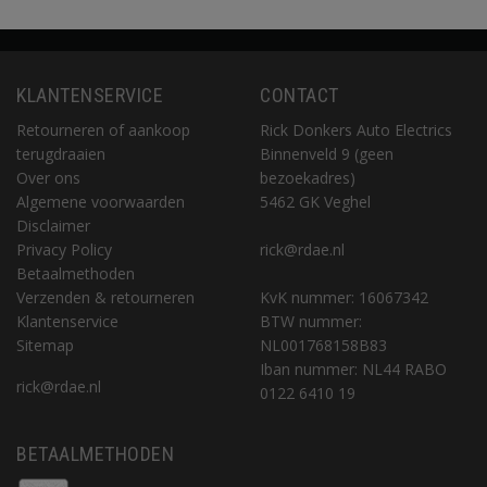
KLANTENSERVICE
CONTACT
Retourneren of aankoop
Rick Donkers Auto Electrics
terugdraaien
Binnenveld 9 (geen
Over ons
bezoekadres)
Algemene voorwaarden
5462 GK Veghel
Disclaimer
Privacy Policy
rick@rdae.nl
Betaalmethoden
Verzenden & retourneren
KvK nummer: 16067342
Klantenservice
BTW nummer:
Sitemap
NL001768158B83
Iban nummer: NL44 RABO
rick@rdae.nl
0122 6410 19
BETAALMETHODEN