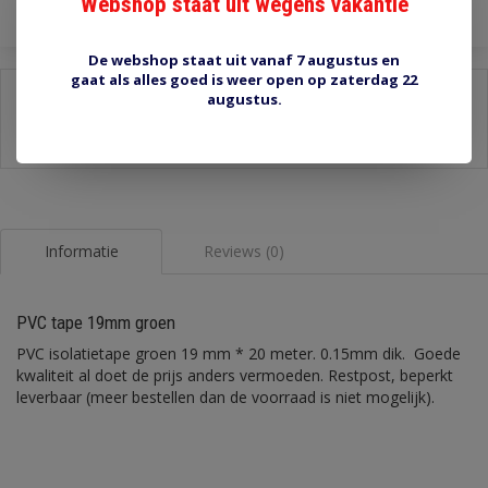
Webshop staat uit wegens vakantie
De webshop staat uit vanaf 7 augustus en
gaat als alles goed is weer open op zaterdag 22
Delen:
augustus.
-
Stel een vraag over dit product
-
Afdrukken
Informatie
Reviews (0)
PVC tape 19mm groen
PVC isolatietape groen 19 mm * 20 meter. 0.15mm dik. Goede
kwaliteit al doet de prijs anders vermoeden. Restpost, beperkt
leverbaar (meer bestellen dan de voorraad is niet mogelijk).