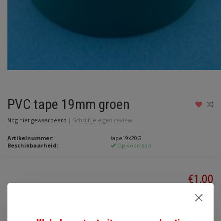
PVC tape 19mm groen
Nog niet gewaardeerd
|
Schrijf je eigen review
Artikelnummer:
tape19x20G
Beschikbaarheid:
Op voorraad
€1,00
Incl. btw
Toevoegen aan winkelwagen