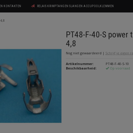
GEN KONTAKTEN
RELAIS KRIMPTANGEN SLANGEN ACCUPOOLKLEMMEN
4,8
PT48-F-40-S power t
4,8
Nog niet gewaardeerd
|
Schrijf je eigen 
Artikelnummer:
PT48-F-40-S-10
Beschikbaarheid:
Op voorraad