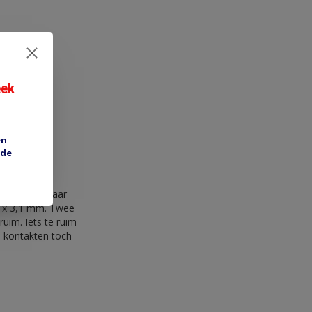
eek
en
 de
ertje. Een paar
6 x 3,1 mm. Twee
ruim. Iets te ruim
e kontakten toch