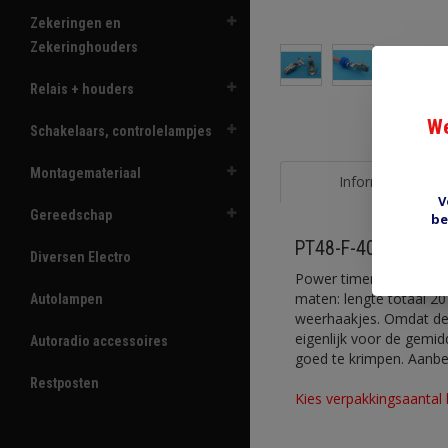
Zekeringen en
Zekeringhouders
Relais + houders
We
Schakelaars, controlelampjes
Montagemateriaal
Informatie
V
Gereedschap
be
PT48-F-40-S power 
Diversen Electro
Power timer kontakt fe
maten: lengte totaal 2
Autolampen
weerhaakjes. Omdat de a
eigenlijk voor de gemid
Autoradio accessoires
goed te krimpen. Aanbe
Restposten
Kies verpakkingsaantal 