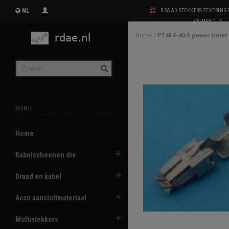
NL
DRAAD STEKKERS ZEKERIN
KRIMPKOUS
Home
/
PT48-F-40-S power timer 
MENU
Home
Kabelschoenen div
Draad en kabel
Accu aansluitmateriaal
Multistekkers