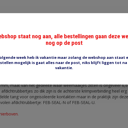
bshop staat nog aan, alle bestellingen gaan deze w
nog op de post
Reviews (0)
Tags (0)
olgende week heb ik vakantie maar zolang de webshop aan staat 
stellen mogelijk is gaat alles naar de post, niks blijft liggen tot na
vakantie.
timer 4,8
male 4,8 mm voor draad 2,5- 4,0 mm2. Voor krimpen met afdichtrubb
0 mm, maat van het gedeelte waar weerhaakjes zitten is ongeveer 6,
fdichtrubbertjes zo dik zijn is de achterste krimpverbinding heel erg 
delde tang voor ongeisoleerde kontakten maar in de praktijk zijn dez
volen afdichtrubbertje: FEB-SEAL-N of FEB-SEAL-U.
hierboven.