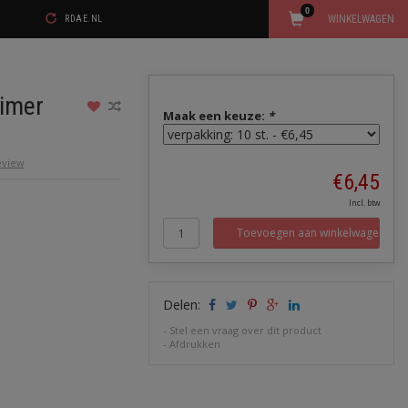
0
WINKELWAGEN
RDAE.NL
imer
Maak een keuze:
*
review
€6,45
Incl. btw
Toevoegen aan winkelwagen
Delen:
-
Stel een vraag over dit product
-
Afdrukken