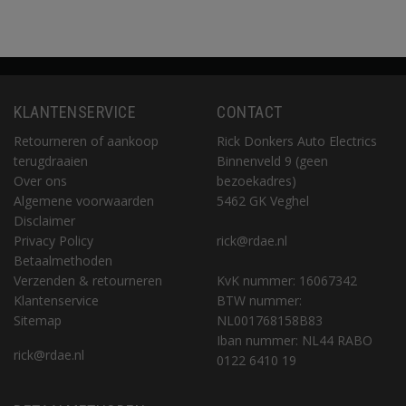
KLANTENSERVICE
CONTACT
Retourneren of aankoop
Rick Donkers Auto Electrics
terugdraaien
Binnenveld 9 (geen
Over ons
bezoekadres)
Algemene voorwaarden
5462 GK Veghel
Disclaimer
Privacy Policy
rick@rdae.nl
Betaalmethoden
Verzenden & retourneren
KvK nummer: 16067342
Klantenservice
BTW nummer:
Sitemap
NL001768158B83
Iban nummer: NL44 RABO
rick@rdae.nl
0122 6410 19