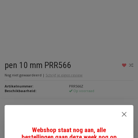
pen 10 mm PRR566
Nog niet gewaardeerd
|
Schrijf je eigen review
Artikelnummer:
PRR566Z
Beschikbaarheid:
Op voorraad
Maak een keuze:
*
€1,25
Webshop staat nog aan, alle
bestellingen gaan deze week nog op
Incl. btw