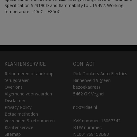
Specification S23190D and flammability to UL94V2. Working
temperature: -40oC - +85oC.
KLANTENSERVICE
CONTACT
Retourneren of aankoop
Rick Donkers Auto Electrics
terugdraaien
Binnenveld 9 (geen
Over ons
bezoekadres)
Algemene voorwaarden
5462 GK Veghel
Disclaimer
Privacy Policy
rick@rdae.nl
Betaalmethoden
Verzenden & retourneren
KvK nummer: 16067342
Klantenservice
BTW nummer:
Sitemap
NL001768158B83