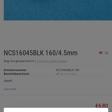
NCS16045BLK 160/4.5mm
Nog niet gewaardeerd
|
Schrijf je eigen review
Artikelnummer:
NCS16045BLK-100
Beschikbaarheid:
Op voorraad
zwart
Lees meer
€6,80
Incl. btw