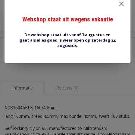
Toevoegen aan winkelwagen
Webshop staat uit wegens vakantie
De webshop staat uit vanaf 7 augustus en
gaat als alles goed is weer open op zaterdag 22
Delen:
augustus.
-
Stel een vraag over dit product
-
Afdrukken
Informatie
Reviews (0)
NCS16045BLK 160/4.5mm
lang 160mm, breed 4.5mm, max bundel 40mm, zwart 100 stuks.
Self-locking, Nylon 66, manufactured to Mil Standard
Specification M20693B. Tensile strenght range is to Mil Standard