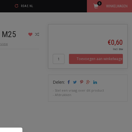
0
WINKELWAGEN
RDAE.NL
r M25
€0,60
review
Incl. btw
Toevoegen aan winkelwagen
Delen:
-
Stel een vraag over dit product
-
Afdrukken