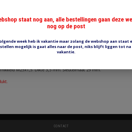
bshop staat nog aan, alle bestellingen gaan deze w
nog op de post
Reviews (0)
Tags (0)
olgende week heb ik vakantie maar zolang de webshop aan staat 
stellen mogelijk is gaat alles naar de post, niks blijft liggen tot na
vakantie.
r M25
rnikkeld M25x1,5. Dikte 3,5 mm. Sleutelmaat 29 mm.
dukt.
CONTACT