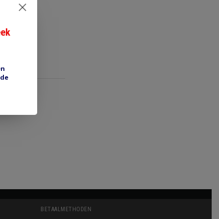
eek
en
 de
BETAALMETHODEN