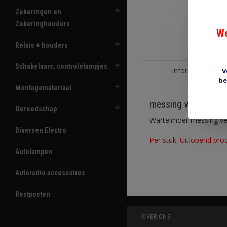
Zekeringen en
Zekeringhouders
We
Relais + houders
Schakelaars, controlelampjes
Informatie
V
be
Montagemateriaal
messing wartelmoe
Gereedschap
Wartelmoer messing ve
Diversen Electro
Per stuk. Uitlopend pro
Autolampen
Autoradio accessoires
Restposten
OVER ONS