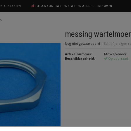
GEN KONTAKTEN
RELAIS KRIMPTANGEN SLANGEN ACCUPOOLKLEMMEN
5
messing wartelmoe
Nog niet gewaardeerd
|
Schrijf je eigen 
Artikelnummer:
M25x1,5-moer
Beschikbaarheid:
Op voorraad