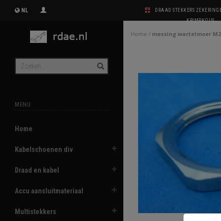
NL
DRAAD STEKKERS ZEKERIN
KRIMPKOUS
Home
/
messing wartelmoer M2
MENU
Home
Kabelschoenen div
Draad en kabel
Accu aansluitmateriaal
Multistekkers