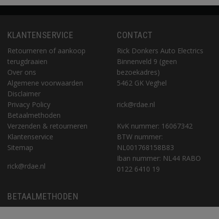
KLANTENSERVICE
CONTACT
Retourneren of aankoop
Rick Donkers Auto Electrics
terugdraaien
Binnenveld 9 (geen
Over ons
bezoekadres)
Algemene voorwaarden
5462 GK Veghel
Disclaimer
Privacy Policy
rick@rdae.nl
Betaalmethoden
Verzenden & retourneren
KvK nummer: 16067342
Klantenservice
BTW nummer:
Sitemap
NL001768158B83
Iban nummer: NL44 RABO
rick@rdae.nl
0122 6410 19
BETAALMETHODEN