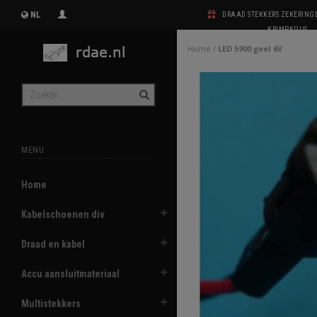
NL
DRAAD STEKKERS ZEKERIN
KRIMPKOUS
Home
/
LED 5900 geel 6V
MENU
Home
Kabelschoenen div
Draad en kabel
Accu aansluitmateriaal
Multistekkers