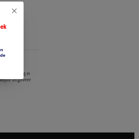
eek
en
 de
mbevestiging in
diepte ongeveer