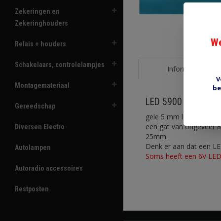
Zekeringen en
Zekeringhouders
We
Relais + houders
Schakelaars, controlelampjes
Informatie
V
Montagemateriaal
be
LED 5900 geel 6V
Gereedschap
gele 5 mm led met voor
een gat van ongeveer 
Diversen Electro
25mm.
Denk er aan dat een LED 
Autolampen
Soms heeft een 6V LED
Autoradio accessoires
Restposten