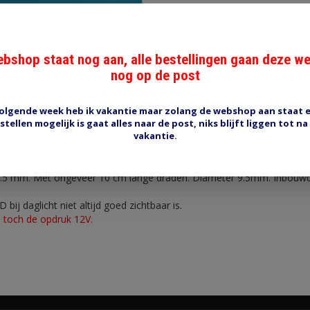
bshop staat nog aan, alle bestellingen gaan deze w
nog op de post
Reviews (0)
Tags (0)
olgende week heb ik vakantie maar zolang de webshop aan staat 
stellen mogelijk is gaat alles naar de post, niks blijft liggen tot na
vakantie.
schakelweerstand voor 6V in een zwart kunststof houdertje voor kle
8.5 mm. Met ongeveer 10 cm lange draden. Diameter 9.5mm. Inbouw
bij daglicht niet altijd goed zichtbaar is.
 toch de opdruk 12V.