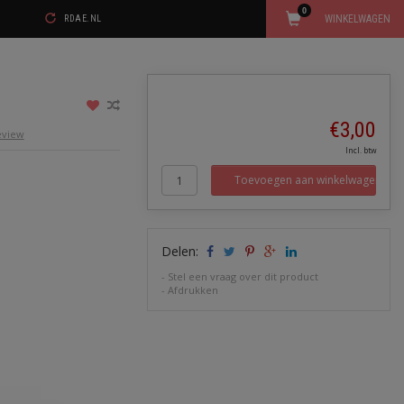
0
WINKELWAGEN
RDAE.NL
€3,00
review
Incl. btw
Toevoegen aan winkelwagen
Delen:
-
Stel een vraag over dit product
-
Afdrukken