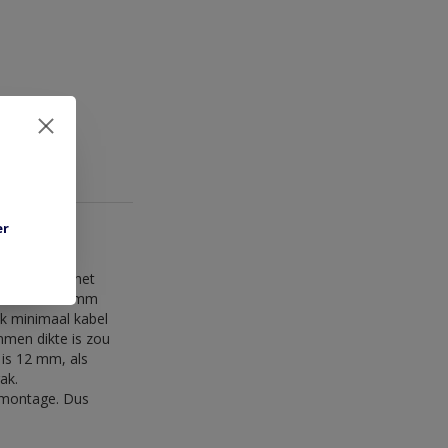
er
rkt denk ik het
mm breed. 53 mm
ik minimaal kabel
mmen dikte is zou
 is 12 mm, als
ak.
j montage. Dus