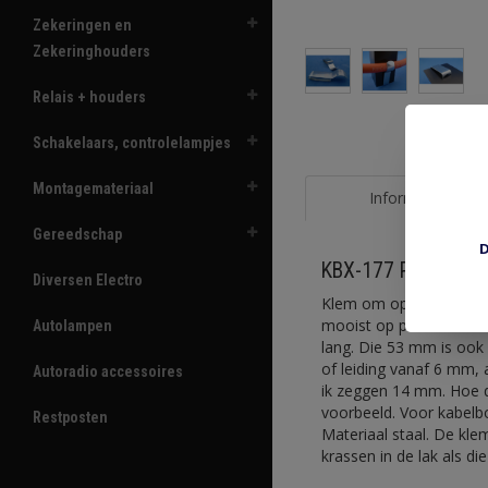
Zekeringen en
Zekeringhouders
Relais + houders
Schakelaars, controlelampjes
Montagemateriaal
Informatie
Gereedschap
D
KBX-177 Plaatrand
Diversen Electro
Klem om op rand van pl
mooist op plaatdikte 
Autolampen
lang. Die 53 mm is ook
of leiding vanaf 6 mm, 
Autoradio accessoires
ik zeggen 14 mm. Hoe di
voorbeeld. Voor kabelb
Restposten
Materiaal staal. De kle
krassen in de lak als die 