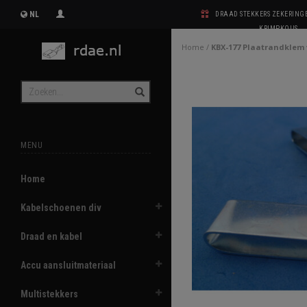
NL
DRAAD STEKKERS ZEKERIN
KRIMPKOUS
Home
/
KBX-177 Plaatrandklem
MENU
Home
Kabelschoenen div
Draad en kabel
Accu aansluitmateriaal
Multistekkers