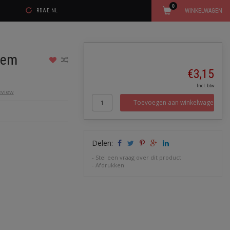
0
WINKELWAGEN
RDAE.NL
lem
€3,15
Incl. btw
review
Toevoegen aan winkelwagen
Delen:
-
Stel een vraag over dit product
-
Afdrukken