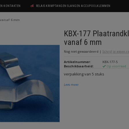
GEN KONTAKTEN
RELAIS KRIMPTANGEN SLANGEN ACCUPOOLKLEMMEN
 vanaf 6 mm
KBX-177 Plaatrandk
vanaf 6 mm
Nog niet gewaardeerd
|
Schrijf je eigen 
Artikelnummer:
KBX-177-5
Beschikbaarheid:
Op voorraad
verpakking van 5 stuks
Lees meer