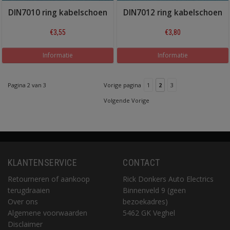
DIN7010 ring kabelschoen
DIN7012 ring kabelschoen
€3,55
€3,80
Informatie
Informatie
Pagina 2 van 3
Vorige pagina
1
2
3
Volgende Vorige
KLANTENSERVICE
CONTACT
Retourneren of aankoop
Rick Donkers Auto Electrics
terugdraaien
Binnenveld 9 (geen
Over ons
bezoekadres)
Algemene voorwaarden
5462 GK Veghel
Disclaimer