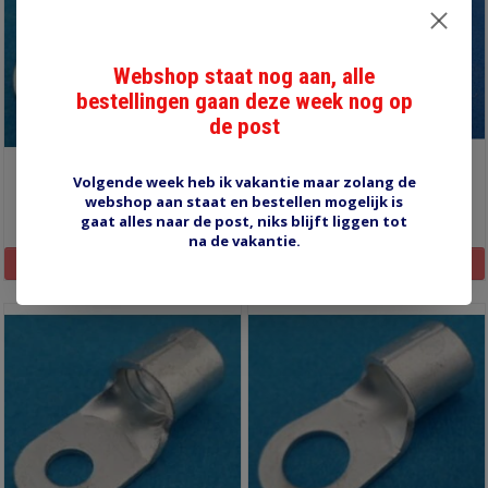
Webshop staat nog aan, alle
bestellingen gaan deze week nog op
de post
DIN2510 ring kabelschoen
DIN2512 ring kabelschoen
Volgende week heb ik vakantie maar zolang de
webshop aan staat en bestellen mogelijk is
€1,15
€1,45
gaat alles naar de post, niks blijft liggen tot
na de vakantie.
Informatie
Informatie