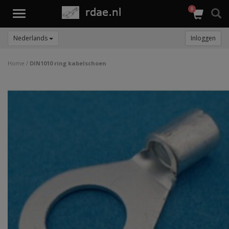
0
Toggle
navigation
Nederlands
Inloggen
Home
/
DIN1010 ring kabelschoen