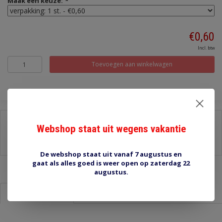
Maak een keuze:
*
€0,60
Incl. btw
Toevoegen aan winkelwagen
Delen:
Webshop staat uit wegens vakantie
-
Stel een vraag over dit product
-
Afdrukken
De webshop staat uit vanaf 7 augustus en
gaat als alles goed is weer open op zaterdag 22
augustus.
Informatie
Reviews (0)