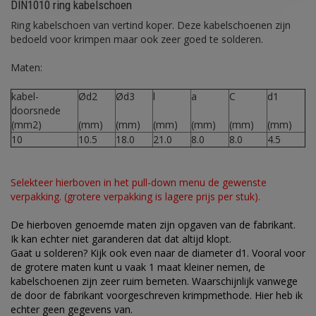
DIN1010 ring kabelschoen
Ring kabelschoen van vertind koper. Deze kabelschoenen zijn
bedoeld voor krimpen maar ook zeer goed te solderen.
Maten:
kabel-
Ød2
Ød3
l
a
C
d1
doorsnede
(mm2)
(mm)
(mm)
(mm)
(mm)
(mm)
(mm)
10
10.5
18.0
21.0
8.0
8.0
4.5
Selekteer hierboven in het pull-down menu de gewenste
verpakking. (grotere verpakking is lagere prijs per stuk).
De hierboven genoemde maten zijn opgaven van de fabrikant.
Ik kan echter niet garanderen dat dat altijd klopt.
Gaat u solderen? Kijk ook even naar de diameter d1. Vooral voor
de grotere maten kunt u vaak 1 maat kleiner nemen, de
kabelschoenen zijn zeer ruim bemeten. Waarschijnlijk vanwege
de door de fabrikant voorgeschreven krimpmethode. Hier heb ik
echter geen gegevens van.