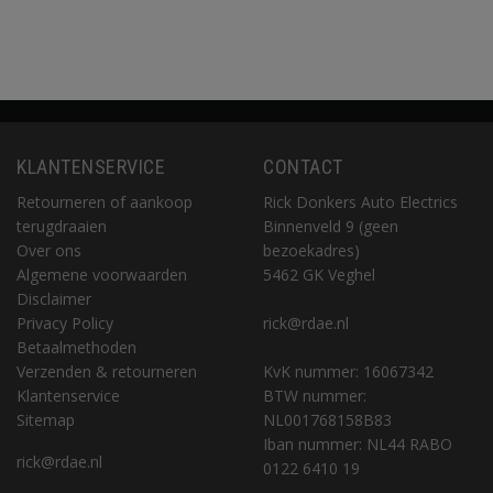
KLANTENSERVICE
CONTACT
Retourneren of aankoop
Rick Donkers Auto Electrics
terugdraaien
Binnenveld 9 (geen
Over ons
bezoekadres)
Algemene voorwaarden
5462 GK Veghel
Disclaimer
Privacy Policy
rick@rdae.nl
Betaalmethoden
Verzenden & retourneren
KvK nummer: 16067342
Klantenservice
BTW nummer:
Sitemap
NL001768158B83
Iban nummer: NL44 RABO
rick@rdae.nl
0122 6410 19