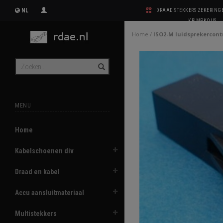
NL
DRAAD STEKKERS ZEKERIN
KRIMPKOUS
Home
/
ISO2-M luidsprekercontr
MENU
Home
Kabelschoenen div
Draad en kabel
Accu aansluitmateriaal
Multistekkers