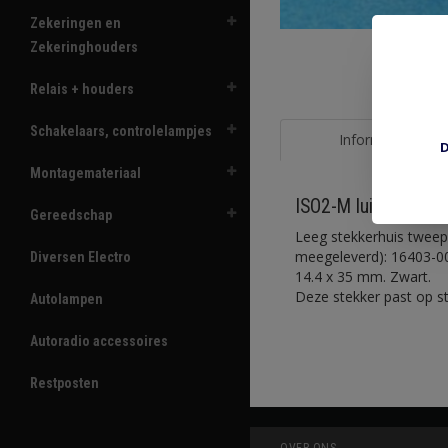
Zekeringen en
Zekeringhouders
Relais + houders
Schakelaars, controlelampjes
Informatie
D
Montagemateriaal
ISO2-M luidsprekerc
Gereedschap
Leeg stekkerhuis tweepo
meegeleverd): 16403-00
Diversen Electro
14.4 x 35 mm. Zwart.
Deze stekker past op st
Autolampen
Autoradio accessoires
Restposten
OVER ONS