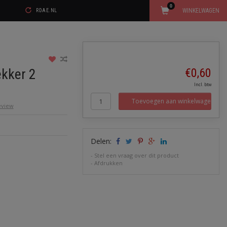
0
WINKELWAGEN
RDAE.NL
ekker 2
€0,60
Incl. btw
Toevoegen aan winkelwagen
review
Delen:
-
Stel een vraag over dit product
-
Afdrukken