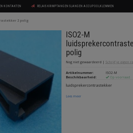
GEN KONTAKTEN
RELAIS KRIMPTANGEN SLANGEN ACCUPOOLKLEMMEN
astekker 2 polig
ISO2-M
luidsprekercontrast
polig
Nog niet gewaardeerd
|
Schrijf je eigen 
Artikelnummer:
ISO2-M
Beschikbaarheid:
Op voorraad
luidsprekercontrastekker
Lees meer