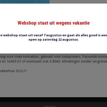
Webshop staat uit wegens vakantie
Reviews (0)
Tags (0)
e webshop staat uit vanaf 7 augustus en gaat als alles goed is we
open op zaterdag 22 augustus.
ontrastekker 2 polig
lig voor male kontakten, gebruikt voor luidsprekers. Passende konta
 en 16403-01 of eventueel ook 3-8060. Afmetingen zonder vergrendeli
ekkerhuis ISO2-F.
CONTACT