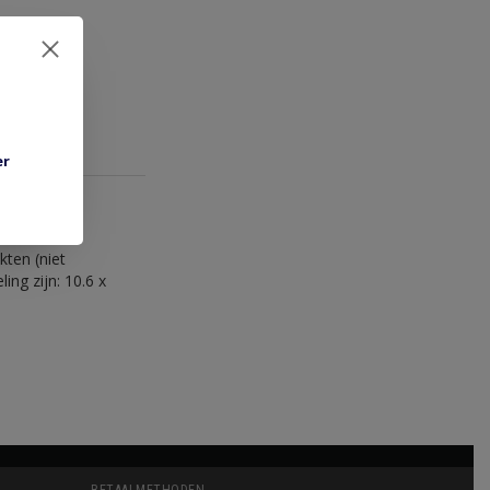
er
kten (niet
ng zijn: 10.6 x
BETAALMETHODEN